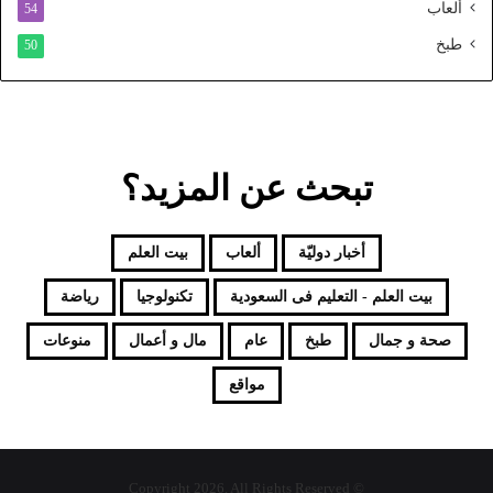
ألعاب
54
طبخ
50
تبحث عن المزيد؟
أخبار دوليّة
ألعاب
بيت العلم
بيت العلم - التعليم فى السعودية
تكنولوجيا
رياضة
صحة و جمال
طبخ
عام
مال و أعمال
منوعات
مواقع
© Copyright 2026, All Rights Reserved