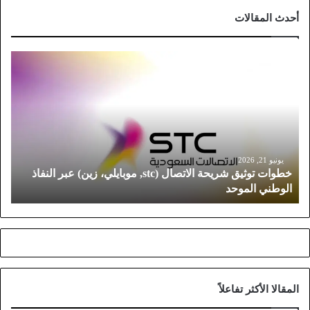
أحدث المقالات
خ
ط
و
ا
ت
ت
و
ث
يونيو 21, 2026
خطوات توثيق شريحة الاتصال (stc, موبايلي، زين) عبر النفاذ
ي
الوطني الموحد
ق
ش
ر
ي
ح
ة
ا
المقالا الأكثر تفاعلاً
ل
ا