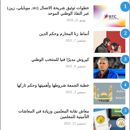
ت
خطوات توثيق شريحة الاتصال (stc, موبايلي، زين)
ص
عبر النفاذ الوطني الموحد
ا
يونيو 21, 2026
ل
(
أنماط زنا المحارم وحكم الدين
s
t
سبتمبر 7, 2021
c
,
م
كيروش مديرًا فنيا للمنتخب الوطني
و
سبتمبر 8, 2021
ب
ا
ي
خطبة الجمعة شروطها وأهميتها وحكم تاركها
ل
سبتمبر 3, 2021
ي
،
ز
معاش نقابة المعلمين وزيادة في المعاشات
ي
التأمينية للمعلمين
ن
سبتمبر 12, 2021
)