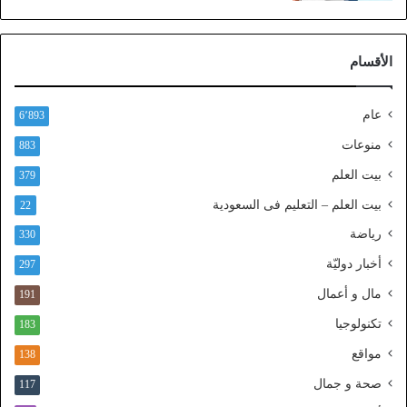
ع
ب
ر
الأقسام
ا
ل
ن
عام
6٬893
ف
ا
منوعات
883
ذ
بيت العلم
379
ا
ل
بيت العلم – التعليم فى السعودية
22
و
رياضة
ط
330
ن
أخبار دوليّة
297
ي
ا
مال و أعمال
191
ل
تكنولوجيا
183
م
و
مواقع
138
ح
صحة و جمال
117
د