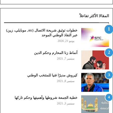
ح
ة
ا
المقالا الأكثر تفاعلاً
ل
ا
ت
خطوات توثيق شريحة الاتصال (stc, موبايلي، زين)
ص
عبر النفاذ الوطني الموحد
ا
يونيو 21, 2026
ل
(
أنماط زنا المحارم وحكم الدين
s
t
سبتمبر 7, 2021
c
,
م
كيروش مديرًا فنيا للمنتخب الوطني
و
سبتمبر 8, 2021
ب
ا
ي
خطبة الجمعة شروطها وأهميتها وحكم تاركها
ل
سبتمبر 3, 2021
ي
،