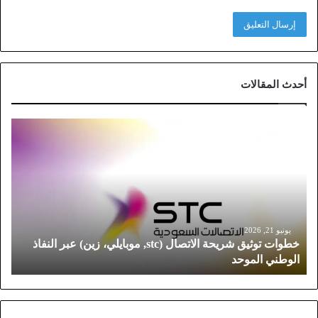
أحدث المقالات
خ
ط
و
ا
ت
ت
و
ث
يونيو 21, 2026
خطوات توثيق شريحة الاتصال (stc, موبايلي، زين) عبر النفاذ
ي
الوطني الموحد
ق
ش
ر
ي