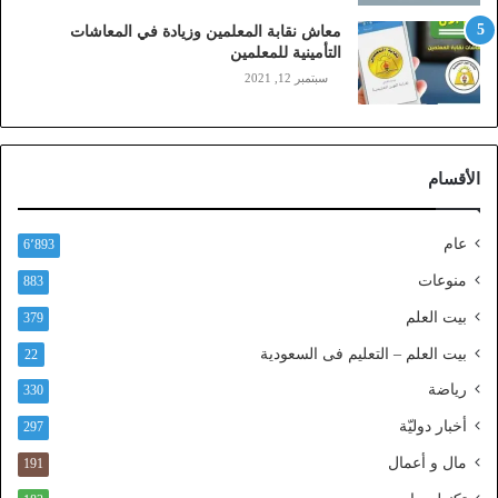
ز
معاش نقابة المعلمين وزيادة في المعاشات
ي
التأمينية للمعلمين
ن
سبتمبر 12, 2021
)
ع
ب
ر
الأقسام
ا
ل
ن
عام
6٬893
ف
ا
منوعات
883
ذ
بيت العلم
379
ا
ل
بيت العلم – التعليم فى السعودية
22
و
رياضة
ط
330
ن
أخبار دوليّة
297
ي
ا
مال و أعمال
191
ل