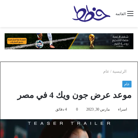
القائمة
الرئيسية
/
عام
عام
موعد عرض جون ويك 4 في مصر
اسراء
مارس 30, 2023
0
4 دقائق