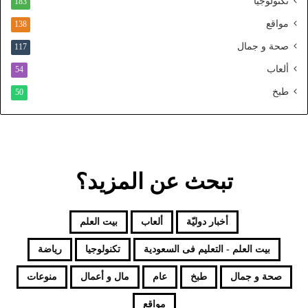
تكنولوجيا
183
م
و
مواقع
138
ح
صحة و جمال
117
د
ألعاب
54
طبخ
50
تبحث عن المزيد؟
أخبار دوليّة
ألعاب
بيت العلم
بيت العلم - التعليم فى السعودية
تكنولوجيا
رياضة
صحة و جمال
طبخ
عام
مال و أعمال
منوعات
مواقع