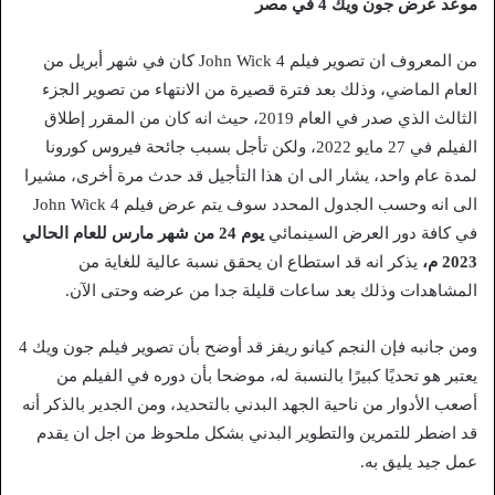
موعد عرض جون ويك 4 في مصر
من المعروف ان تصوير فيلم John Wick 4 كان في شهر أبريل من
العام الماضي، وذلك بعد فترة قصيرة من الانتهاء من تصوير الجزء
الثالث الذي صدر في العام 2019، حيث انه كان من المقرر إطلاق
الفيلم في 27 مايو 2022، ولكن تأجل بسبب جائحة فيروس كورونا
لمدة عام واحد، يشار الى ان هذا التأجيل قد حدث مرة أخرى، مشيرا
الى انه وحسب الجدول المحدد سوف يتم عرض فيلم John Wick 4
في كافة دور العرض السينمائي
يوم 24 من شهر مارس للعام الحالي
2023 م،
يذكر انه قد استطاع ان يحقق نسبة عالية للغاية من
المشاهدات وذلك بعد ساعات قليلة جدا من عرضه وحتى الآن.
ومن جانبه فإن النجم كيانو ريفز قد أوضح بأن تصوير فيلم جون ويك 4
يعتبر هو تحديًا كبيرًا بالنسبة له، موضحا بأن دوره في الفيلم من
أصعب الأدوار من ناحية الجهد البدني بالتحديد، ومن الجدير بالذكر أنه
قد اضطر للتمرين والتطوير البدني بشكل ملحوظ من اجل ان يقدم
عمل جيد يليق به.