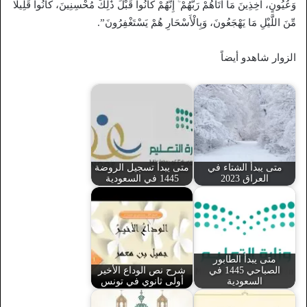
وَعُيُونٍ، آخِذِينَ مَا آتَاهُمْ رَبُّهُمْ ۚ إِنَّهُمْ كَانُوا قَبْلَ ذَٰلِكَ مُحْسِنِينَ، كَانُوا قَلِيلًا
مِّنَ اللَّيْلِ مَا يَهْجَعُونَ، وَبِالْأَسْحَارِ هُمْ يَسْتَغْفِرُونَ”.
الزوار شاهدو أيضاً
متى يبدأ الشتاء في
متى يبدأ تسجيل الروضة
العراق 2023
1445 في السعودية
متى يبدأ الطابور
الصباحي 1445 في
شرح نص الوداع الأخير
السعودية
أولى ثانوي في تونس