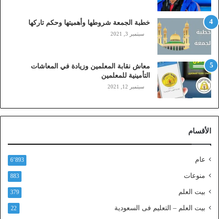
ا
ي
خطبة الجمعة شروطها وأهميتها وحكم تاركها
ل
سبتمبر 3, 2021
ي
،
ز
معاش نقابة المعلمين وزيادة في المعاشات
ي
التأمينية للمعلمين
ن
سبتمبر 12, 2021
)
ع
ب
ر
الأقسام
ا
ل
ن
عام
6٬893
ف
ا
منوعات
883
ذ
بيت العلم
379
ا
ل
بيت العلم – التعليم فى السعودية
22
و