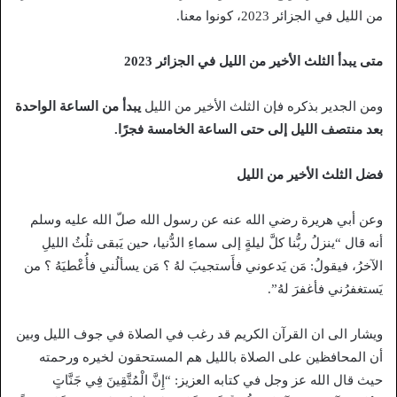
من الليل في الجزائر 2023، كونوا معنا.
متى يبدأ الثلث الأخير من الليل في الجزائر 2023
ومن الجدير بذكره فإن الثلث الأخير من الليل
يبدأ من الساعة الواحدة
بعد منتصف الليل إلى حتى الساعة الخامسة فجرًا.
فضل الثلث الأخير من الليل
وعن أبي هريرة رضي الله عنه عن رسول الله صلّ الله عليه وسلم
أنه قال “ينزلُ ربُّنا كلَّ ليلةٍ إلى سماءِ الدُّنيا، حين يَبقى ثلُثُ الليلِ
الآخرُ، فيقولُ: مَن يَدعوني فأَستجيبَ لهُ ؟ مَن يسألُني فأُعْطيَهُ ؟ من
يَستغفرُني فأغفرَ لهُ”.
ويشار الى ان القرآن الكريم قد رغب في الصلاة في جوف الليل وبين
أن المحافظين على الصلاة بالليل هم المستحقون لخيره ورحمته
حيث قال الله عز وجل في كتابه العزيز: “إِنَّ الْمُتَّقِينَ فِي جَنَّاتٍ