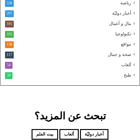
رياضة
ط
330
ن
أخبار دوليّة
297
ي
ا
مال و أعمال
191
ل
تكنولوجيا
183
م
و
مواقع
138
ح
صحة و جمال
117
د
ألعاب
54
طبخ
50
تبحث عن المزيد؟
أخبار دوليّة
ألعاب
بيت العلم