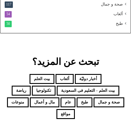
صحة و جمال
117
د
ألعاب
54
طبخ
50
تبحث عن المزيد؟
أخبار دوليّة
ألعاب
بيت العلم
بيت العلم - التعليم فى السعودية
تكنولوجيا
رياضة
صحة و جمال
طبخ
عام
مال و أعمال
منوعات
مواقع