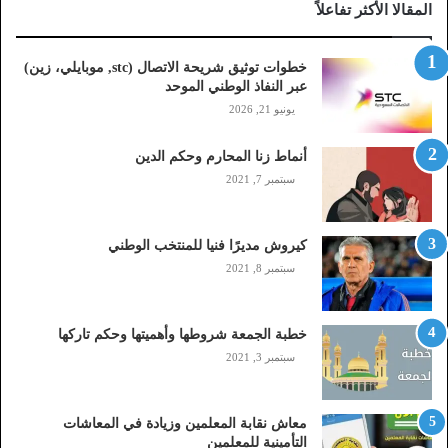
المقالا الأكثر تفاعلاً
ل
ا
ت
خطوات توثيق شريحة الاتصال (stc, موبايلي، زين)
ص
عبر النفاذ الوطني الموحد
ا
يونيو 21, 2026
ل
(
أنماط زنا المحارم وحكم الدين
s
t
سبتمبر 7, 2021
c
,
م
كيروش مديرًا فنيا للمنتخب الوطني
و
سبتمبر 8, 2021
ب
ا
ي
خطبة الجمعة شروطها وأهميتها وحكم تاركها
ل
سبتمبر 3, 2021
ي
،
ز
معاش نقابة المعلمين وزيادة في المعاشات
ي
التأمينية للمعلمين