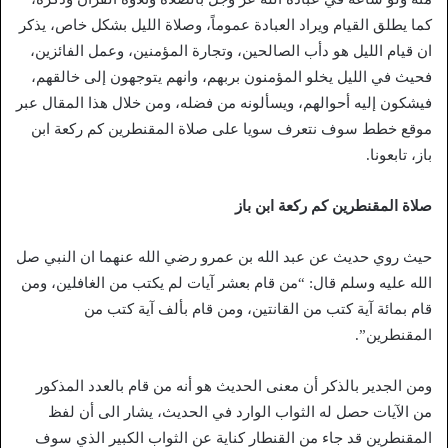
كما يطلق القيام ويراد العبادة عموماً، وصلاة الليل بشكل خاص، يذكر
ان قيام الليل هو دأب الصالحين، وتجارة المؤمنين، وعمل الفائزين،
فحيث في الليل يخلو المؤمنون بربهم، وانهم يتوجهون إلى خالقهم،
فيشكون إليه أحوالهم، ويسألونه من فضله، ومن خلال هذا المقال عبر
موقع خطط سوف نتعرف سويا على صلاة المقنطرين كم ركعة ابن
باز، تابعونا.
صلاة المقنطرين كم ركعة ابن باز
حيث روي حديث عن عبد الله بن عمرو رضي الله عنهما ان النبي صل
الله عليه وسلم قال: “من قام بعشر آيات لم يكتب من الغافلين، ومن
قام بمائة آية كتب من القانتين، ومن قام بألف آية كتب من
المقنطرين”.
ومن الجدير بالذكر أن معنى الحديث هو أنه من قام بالعدد المذكور
من الآيات حصل له الثواب الوارد في الحديث، يشار الى أن لفظ
المقنطرين قد جاء من القنطار كناية عن الثواب الكبير الذي سوف