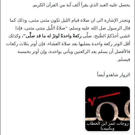
يحصل عليه العبد الذي يقرأ ألف آية من القرآن الكريم.
وتجدر الإشارة الى ان صلاة قيام الليل تكون مثنى مثنى، وذلك كما
قال الرسول صل الله عليه وسلم: “صلاةُ اللَّيل مثنى مثنى، فإذا
خَشي أحدُكمُ الصُّبح، صلَّى
ركعةً واحدةً تُوترُ له ما قد صلَّى”،
وكذلك
أقل الوتر ركعة واحدة يصليها بعد صلاة العشاء، فإن أوتر بثلاث ركعات
فالأفضل أن يسلم بعد الركعتين ويأتي بواحدة، وإن أوتر بخمسة
فيسلم.
الزوار شاهدو أيضاً
زوجات عمر ابن الخطاب
ويكيبيديا