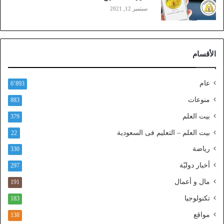
ن
سبتمبر 12, 2021
)
ع
ب
ر
الأقسام
ا
ل
ن
عام
6٬893
ف
ا
منوعات
883
ذ
بيت العلم
379
ا
ل
بيت العلم – التعليم فى السعودية
22
و
رياضة
ط
330
ن
أخبار دوليّة
297
ي
ا
مال و أعمال
191
ل
تكنولوجيا
183
م
و
مواقع
138
ح