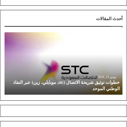
أحدث المقالات
خ
ط
و
ا
ت
ت
و
ث
يونيو 21, 2026
خطوات توثيق شريحة الاتصال (stc, موبايلي، زين) عبر النفاذ
ي
الوطني الموحد
ق
ش
ر
ي
ح
ة
ا