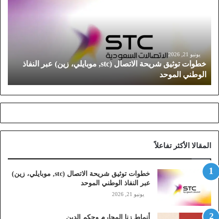
و
ا
ت
ت
و
ث
يونيو 21, 2026
خطوات توثيق شريحة الاتصال (stc, موبايلي، زين) عبر النفاذ
ي
الوطني الموحد
ق
ش
ر
ي
ح
ة
ا
المقالا الأكثر تفاعلاً
ل
ا
ت
خطوات توثيق شريحة الاتصال (stc, موبايلي، زين)
ص
عبر النفاذ الوطني الموحد
ا
يونيو 21, 2026
ل
(
أنماط زنا المحارم وحكم الدين
s