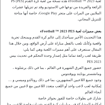
لعبة eFootball ™ 2023 هذه نسخة من لعبة كرة القدم PS (PES)
الرائعة والفريدة من نوعها في الاستوديو وقد تم تنزيلها عشرات
الملايين من المرات على متجر Google Play، خاصة أنها متاحة
للتنزيل المجاني.
بعض مميزات لعبة eFootball ™ 2023 PES
هذا التحديث الأخير سيأخذك إلى عالم كرة القدم ويمنحك تجربة
واقعية وكأنك تلعب بالفعل مباراة على أرض الواقع، ومن خلال هذا
المقال سنتعرف على أهم مميزات اللعبة وهي كما يلي:
طريقة لعب رائعة تماما مثل إصدار وحدة التحكم في تحديث بيس
2023 PES
حضور جميع الفرق الشهيرة في العالم ، بما في ذلك برشلونة ،
ومانشستر يونايتد ويوفنتوس
وجود جميع اللاعبين المشهورين، بما في ذلك رونالدو وميسي و …
إمكانية لعب لاعب واحد أو اللعب متعدد اللاعبين مع لاعبين من جميع
أنحاء العالم
شارك في بطولات خاصة للفوز بجوائز خاصة
إمكانية المشاركة في مباريات كرة القدم بقدرات خاصة للاعبين مثل