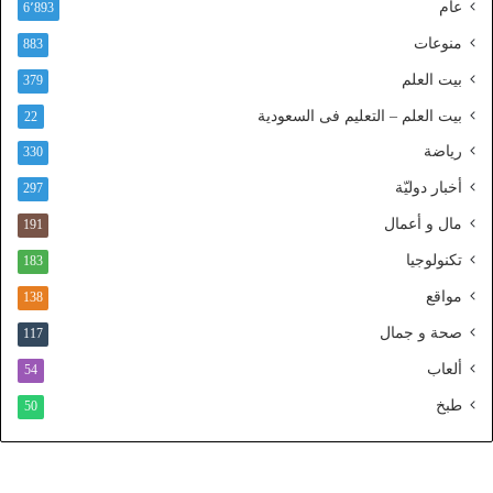
عام
6٬893
ف
ا
منوعات
883
ذ
بيت العلم
379
ا
ل
بيت العلم – التعليم فى السعودية
22
و
رياضة
ط
330
ن
أخبار دوليّة
297
ي
ا
مال و أعمال
191
ل
تكنولوجيا
183
م
و
مواقع
138
ح
صحة و جمال
117
د
ألعاب
54
طبخ
50