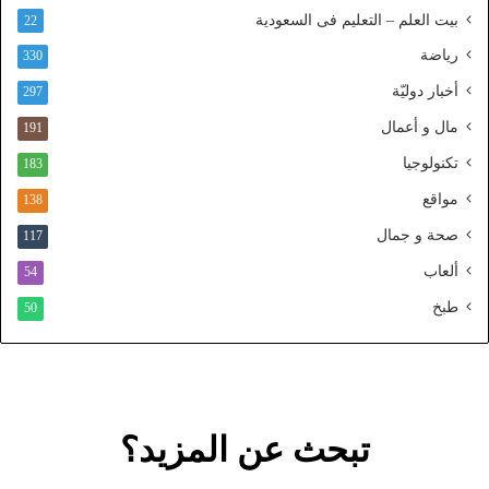
ل
بيت العلم – التعليم فى السعودية
22
و
رياضة
ط
330
ن
أخبار دوليّة
297
ي
ا
مال و أعمال
191
ل
تكنولوجيا
183
م
و
مواقع
138
ح
صحة و جمال
117
د
ألعاب
54
طبخ
50
تبحث عن المزيد؟