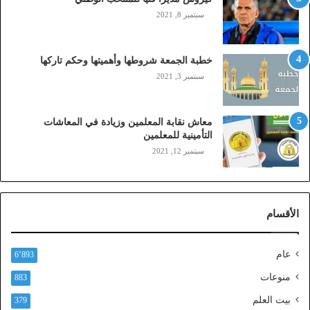
و
سبتمبر 8, 2021
ب
ا
ي
خطبة الجمعة شروطها وأهميتها وحكم تاركها
ل
سبتمبر 3, 2021
ي
،
ز
معاش نقابة المعلمين وزيادة في المعاشات
ي
التأمينية للمعلمين
ن
سبتمبر 12, 2021
)
ع
ب
ر
الأقسام
ا
ل
ن
عام
6٬893
ف
ا
منوعات
883
ذ
بيت العلم
379
ا