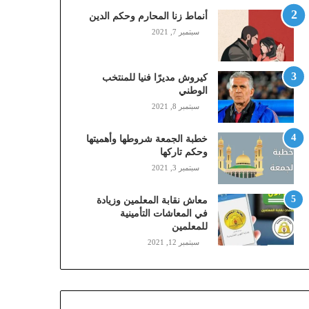
,
أنماط زنا المحارم وحكم الدين
م
سبتمبر 7, 2021
و
ب
ا
كيروش مديرًا فنيا للمنتخب
ي
الوطني
ل
سبتمبر 8, 2021
ي
،
خطبة الجمعة شروطها وأهميتها
ز
وحكم تاركها
ي
سبتمبر 3, 2021
ن
)
ع
معاش نقابة المعلمين وزيادة
ب
في المعاشات التأمينية
للمعلمين
ر
ا
سبتمبر 12, 2021
ل
ن
ف
ا