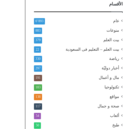
ذ
الأقسام
ا
ل
و
عام
6٬893
ط
منوعات
883
ن
ي
بيت العلم
379
ا
بيت العلم – التعليم فى السعودية
22
ل
م
رياضة
330
و
أخبار دوليّة
297
ح
د
مال و أعمال
191
تكنولوجيا
183
مواقع
138
صحة و جمال
117
ألعاب
54
طبخ
50