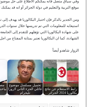
موقع التربية والتعليم في دولة الجزائر أو انه قد يمكنك تحميل موض
ومن الجدير بالذكر فإن اختبار البكالوريا قد يهدف إ
استيعابه للمعلومات التي تم تدريسها خلال سنوات الدراس
على شهادة البكالوريا التي تؤهلهم للتقدم إلى الجامعة 
الشهادة، كما ان البكالوريا تعتبر بمثابة المفتاح م
الزوار شاهدو أيضاً
تحميل مسلسل موضوع
مصر
رابط الاستعلام عن نتائج
عائلي الجزء الثاني لاروزا
بكالوريا 2024 الجزائر…
تليجرام