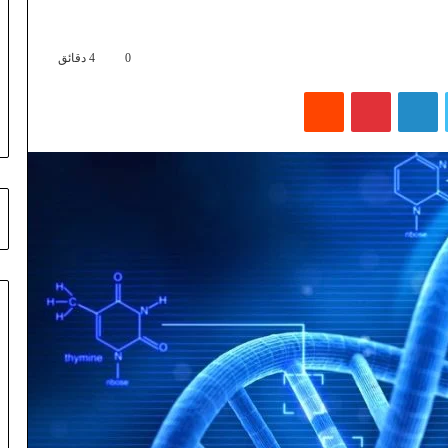
0
4 دقائق
تويتر
لينكدإن
بينتيريست
‏Reddit