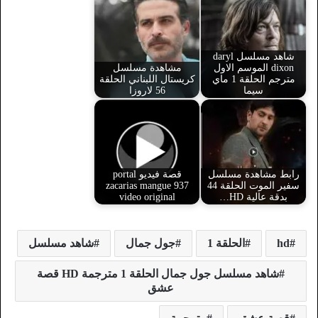
شاهد مسلسل daryl
dixon الموسم الاول
مشاهدة مسلسل
مترجم الحلقة 1 ماي
كريستال اللبناني الحلقة
سيما
56 لاروزا
رابط مشاهدة مسلسل
قصة فيديو portal
سفير الموت الحلقة 44
zacarias mangue 937
بدقة عالية HD…
video original
hd
الحلقة 1
جول جمال
شاهد مسلسل
شاهد مسلسل جول جمال الحلقة 1 مترجمة HD قصة
عشق