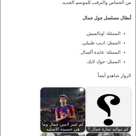
من الحماس والترقب للموسم الجديد.
أبطال مسلسل جول جمال
الممثلة: اونالميش.
الممثل: اديب طبيلي.
الممثلة: عايدة أكسال.
الممثل: جوك لايك.
الزوار شاهدو أيضاً
كم عمر لامين جمال وما
كم مواليد تمارة جمال ؟
هي جنسيته الاصليه