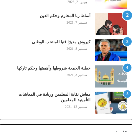
يونيو 21, 2026
ل
(
أنماط زنا المحارم وحكم الدين
s
t
سبتمبر 7, 2021
c
,
م
كيروش مديرًا فنيا للمنتخب الوطني
و
سبتمبر 8, 2021
ب
ا
ي
خطبة الجمعة شروطها وأهميتها وحكم تاركها
ل
سبتمبر 3, 2021
ي
،
ز
معاش نقابة المعلمين وزيادة في المعاشات
ي
التأمينية للمعلمين
ن
سبتمبر 12, 2021
)
ع
ب
ر