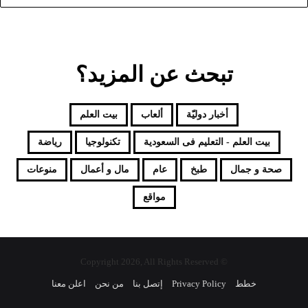
تبحث عن المزيد؟
أخبار دوليّة
ألعاب
بيت العلم
بيت العلم - التعليم فى السعودية
تكنولوجيا
رياضة
صحة و جمال
طبخ
عام
مال و أعمال
منوعات
مواقع
© Copyright 2026, All Rights Reserved
خطط
Privacy Policy
إتصل بنا
من نحن
اعلن معنا