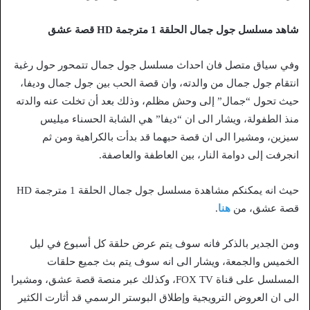
شاهد مسلسل جول جمال الحلقة 1 مترجمة HD قصة عشق
وفي سياق متصل فان احداث مسلسل جول جمال تتمحور حول رغبة
انتقام جول جمال من والدته، وان قصة الحب بين جول جمال وديفا،
حيث تحول “جمال” إلى وحش مظلم، وذلك بعد أن تخلت عنه والدته
منذ الطفولة، ويشار الى ان “ديفا” هي الشابة الحسناء ميليس
سيزين، ومشيرا الى ان قصة حبهما قد بدأت بالكراهية ومن ثم
انجرفت إلى دوامة النار، بين العاطفة والعاصفة.
حيث انه يمكنكم مشاهدة مسلسل جول جمال الحلقة 1 مترجمة HD
قصة عشق، من
هنا
.
ومن الجدير بالذكر فانه سوف يتم عرض حلقة كل أسبوع في ليل
الخميس والجمعة، ويشار الى انه سوف يتم بث جميع حلقات
المسلسل على قناة FOX TV، وكذلك عبر منصة قصة عشق، ومشيرا
الى ان العروض الترويجية وإطلاق البوستر الرسمي قد أثارت الكثير