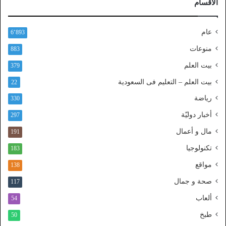
الأقسام
ا
ل
ن
عام
6٬893
ف
ا
منوعات
883
ذ
بيت العلم
379
ا
ل
بيت العلم – التعليم فى السعودية
22
و
رياضة
ط
330
ن
أخبار دوليّة
297
ي
ا
مال و أعمال
191
ل
تكنولوجيا
183
م
و
مواقع
138
ح
صحة و جمال
117
د
ألعاب
54
طبخ
50