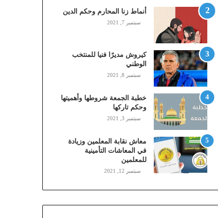
,
أنماط زنا المحارم وحكم الدين
م
سبتمبر 7, 2021
و
ب
ا
كيروش مديرًا فنيا للمنتخب
ي
الوطني
ل
سبتمبر 8, 2021
ي
،
خطبة الجمعة شروطها وأهميتها
ز
وحكم تاركها
ي
سبتمبر 3, 2021
ن
)
ع
معاش نقابة المعلمين وزيادة
ب
في المعاشات التأمينية
للمعلمين
ر
ا
سبتمبر 12, 2021
ل
ن
ف
ا