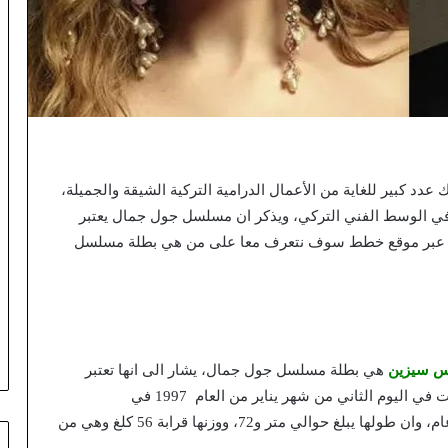
د كبير للغاية من الأعمال الدرامية التركية الشيقة والجميلة،
 الوسط الفني التركي، ويذكر ان مسلسل جول جمال يعتبر
 هذا عبر موقع خطط سوف نتعرف معا على من هي بطلة مسلسل
س سيزين
هي بطلة مسلسل جول جمال، يشار الى انها تعتبر
عارضة وممثلة سينمائية وتلفزيونية، مشيرا الى انه ولدت في اليوم الثاني من شهر يناير من العام 1997 في
مدينة إسطنبول في تركيا، حيث انها تبلغ من العمر 26 عام، وان طولها يبلغ حوالي متر و72، ووزنها قرابة 56 كلغ وهي من