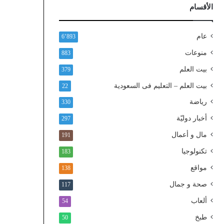
ذ
الأقسام
ا
ل
و
عام
6٬893
ط
منوعات
883
ن
ي
بيت العلم
379
ا
بيت العلم – التعليم فى السعودية
22
ل
م
رياضة
330
و
أخبار دوليّة
297
ح
د
مال و أعمال
191
تكنولوجيا
183
مواقع
138
صحة و جمال
117
ألعاب
54
طبخ
50