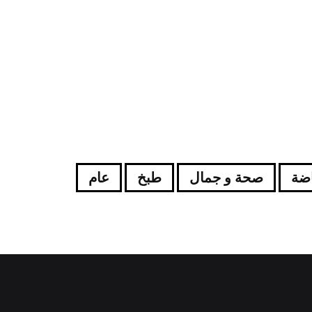
اضة
صحة و جمال
طبخ
عام