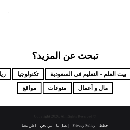
تبحث عن المزيد؟
بيت العلم - التعليم فى السعودية
تكنولوجيا
ري
مال و أعمال
منوعات
مواقع
© Copyright 2026, All Rights Reserved
خطط
Privacy Policy
إتصل بنا
من نحن
اعلن معنا