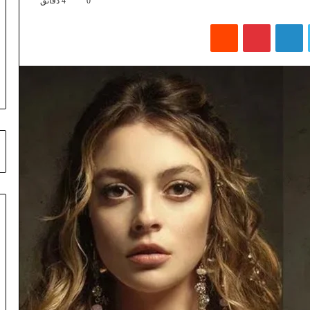
0
4 دقائق
تويتر
لينكدإن
بينتيريست
‏Reddit