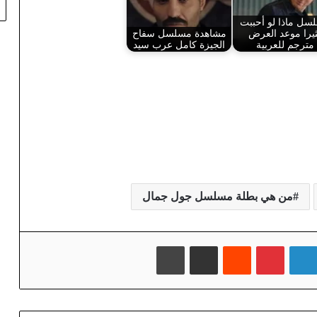
سل ماذا لو أحببت
يرا موعد العرض
مشاهدة مسلسل سفاح
مترجم للعربية
الجيزة كامل عرب سيد
من هي بطلة مسلسل جول جمال
لينكدإن
بينتيريست
‏Reddit
مشاركة عبر البريد
طباعة