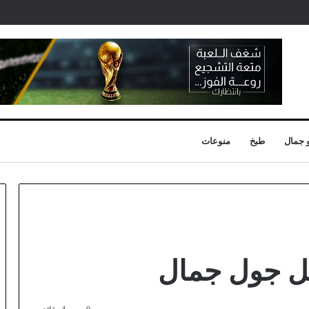
 جمال
طبخ
منوعات
 جول جمال