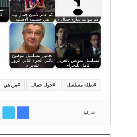
مسل
كم عمر لامين جمال وما
كث
كم مواليد تمارة جمال ؟
هي جنسيته الاصليه
تحميل مسلسل موضوع
مسلسل سوتس بالعربي
عائلي الجزء الثاني لاروزا
كامل تليجرام
تليجرام
بطلة مسلسل
جول جمال
من هي
فيسبوك
تويتر
شاركها