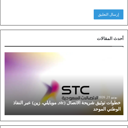
أحدث المقالات
خ
ط
و
ا
ت
ت
و
ث
يونيو 21, 2026
خطوات توثيق شريحة الاتصال (stc, موبايلي، زين) عبر النفاذ
ي
الوطني الموحد
ق
ش
ر
ي