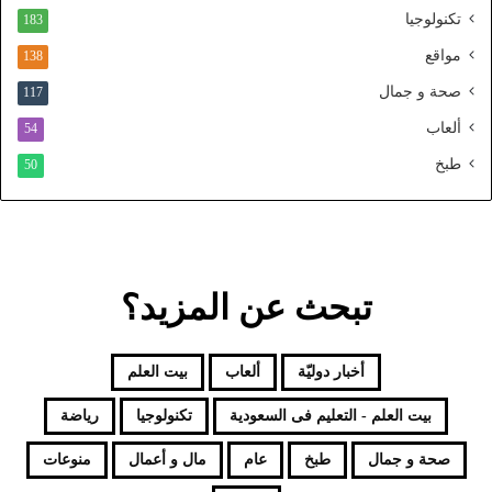
ل
تكنولوجيا
183
م
و
مواقع
138
ح
صحة و جمال
117
د
ألعاب
54
طبخ
50
تبحث عن المزيد؟
أخبار دوليّة
ألعاب
بيت العلم
بيت العلم - التعليم فى السعودية
تكنولوجيا
رياضة
صحة و جمال
طبخ
عام
مال و أعمال
منوعات