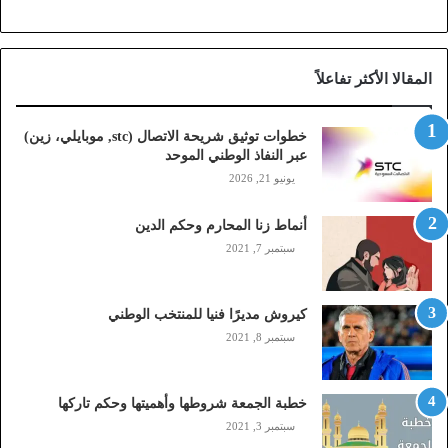
ح
ة
ا
المقالا الأكثر تفاعلاً
ل
ا
ت
خطوات توثيق شريحة الاتصال (stc, موبايلي، زين)
ص
عبر النفاذ الوطني الموحد
ا
يونيو 21, 2026
ل
(
أنماط زنا المحارم وحكم الدين
s
t
سبتمبر 7, 2021
c
,
م
كيروش مديرًا فنيا للمنتخب الوطني
و
سبتمبر 8, 2021
ب
ا
ي
خطبة الجمعة شروطها وأهميتها وحكم تاركها
ل
سبتمبر 3, 2021
ي