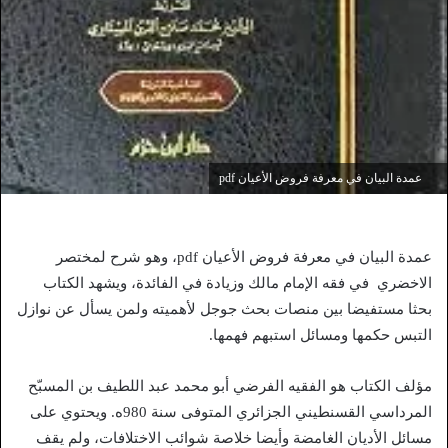
عمدة البيان في معرفة فروض الأعيان pdf
عمدة البيان في معرفة فروض الأعيان pdf، وهو شرح لمختصر
الاخضري في فقه الإمام مالك وزيادة في الفائدة، ويشهد الكتاب
بحثا مستفيضا بين منصات بحث جوجل لأهميته ولمن يسأل عن نوازل
التبس حكمها ومسائل استبهم فهمها.
مؤلف الكتاب هو الفقيه الفرضي أبو محمد عبد اللطيف بن المسبّح
المرداسي القسنطيني الجزائري المتوفى سنة 980ه. ويحتوي على
مسائل الأديان الغامضة وأيضا خلاصة شوائب الاختلافات، ولم يقف