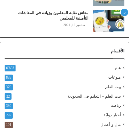
،
ز
معاش نقابة المعلمين وزيادة في المعاشات
ي
التأمينية للمعلمين
ن
سبتمبر 12, 2021
)
ع
ب
ر
الأقسام
ا
ل
ن
عام
6٬893
ف
ا
منوعات
883
ذ
بيت العلم
379
ا
ل
بيت العلم – التعليم فى السعودية
22
و
رياضة
ط
330
ن
أخبار دوليّة
297
ي
ا
مال و أعمال
191