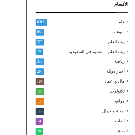
ذ
الأقسام
ا
ل
و
عام
6٬893
ط
منوعات
883
ن
ي
بيت العلم
379
ا
بيت العلم – التعليم فى السعودية
22
ل
م
رياضة
330
و
أخبار دوليّة
297
ح
د
مال و أعمال
191
تكنولوجيا
183
مواقع
138
صحة و جمال
117
ألعاب
54
طبخ
50