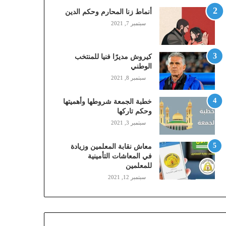
,
أنماط زنا المحارم وحكم الدين
م
سبتمبر 7, 2021
و
ب
ا
كيروش مديرًا فنيا للمنتخب
ي
الوطني
ل
سبتمبر 8, 2021
ي
،
خطبة الجمعة شروطها وأهميتها
ز
وحكم تاركها
ي
سبتمبر 3, 2021
ن
)
ع
معاش نقابة المعلمين وزيادة
ب
في المعاشات التأمينية
للمعلمين
ر
ا
سبتمبر 12, 2021
ل
ن
ف
ا