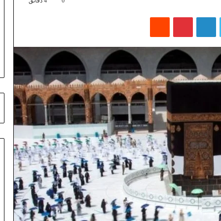
0
4 دقائق
تويتر
لينكدإن
بينتيريست
‏Reddit