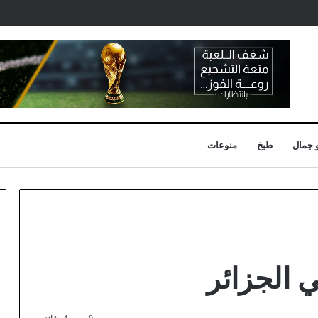
 جمال
طبخ
منوعات