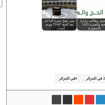
صيل وظائف وزارة
متى تفتح عمرة الداخل
الحج والعمرة 1445
بعد الحج 1447؟ موعد
بالسعودية
إصدار…
في الجزائر
لينكدإن
بينتيريست
‏Reddit
مشاركة عبر البريد
طباعة