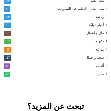
بيت العلم
379
ا
ل
بيت العلم – التعليم فى السعودية
22
و
رياضة
ط
330
ن
أخبار دوليّة
297
ي
ا
مال و أعمال
191
ل
تكنولوجيا
183
م
و
مواقع
138
ح
صحة و جمال
117
د
ألعاب
54
طبخ
50
تبحث عن المزيد؟