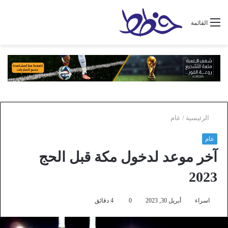
القائمة
الرئيسية
/
عام
عام
آخر موعد لدخول مكة قبل الحج
2023
اسراء
أبريل 30, 2023
0
4 دقائق