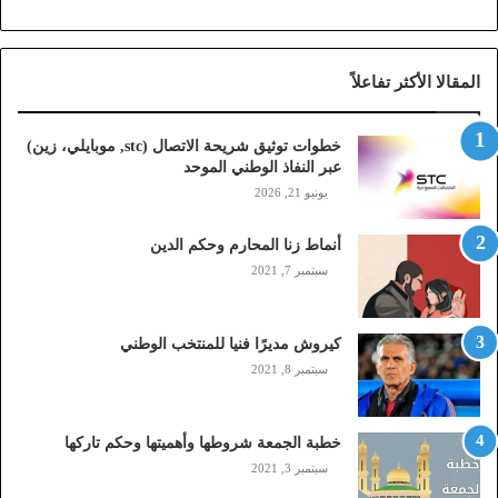
ح
ة
ا
المقالا الأكثر تفاعلاً
ل
ا
ت
خطوات توثيق شريحة الاتصال (stc, موبايلي، زين)
ص
عبر النفاذ الوطني الموحد
ا
يونيو 21, 2026
ل
(
أنماط زنا المحارم وحكم الدين
s
t
سبتمبر 7, 2021
c
,
م
كيروش مديرًا فنيا للمنتخب الوطني
و
سبتمبر 8, 2021
ب
ا
ي
خطبة الجمعة شروطها وأهميتها وحكم تاركها
ل
سبتمبر 3, 2021
ي