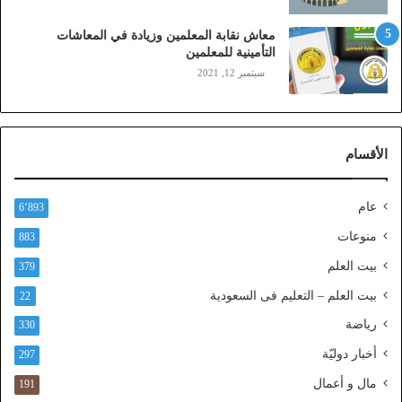
،
ز
معاش نقابة المعلمين وزيادة في المعاشات
ي
التأمينية للمعلمين
ن
سبتمبر 12, 2021
)
ع
ب
ر
الأقسام
ا
ل
ن
عام
6٬893
ف
ا
منوعات
883
ذ
بيت العلم
379
ا
ل
بيت العلم – التعليم فى السعودية
22
و
رياضة
ط
330
ن
أخبار دوليّة
297
ي
ا
مال و أعمال
191
ل