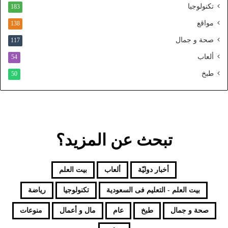
تكنولوجيا
183
م
و
مواقع
138
ح
صحة و جمال
117
د
ألعاب
54
طبخ
50
تبحث عن المزيد؟
أخبار دوليّة
ألعاب
بيت العلم
بيت العلم - التعليم فى السعودية
تكنولوجيا
رياضة
صحة و جمال
طبخ
عام
مال و أعمال
منوعات