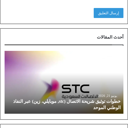
أحدث المقالات
خ
ط
و
ا
ت
ت
و
ث
يونيو 21, 2026
خطوات توثيق شريحة الاتصال (stc, موبايلي، زين) عبر النفاذ
ي
الوطني الموحد
ق
ش
ر
ي