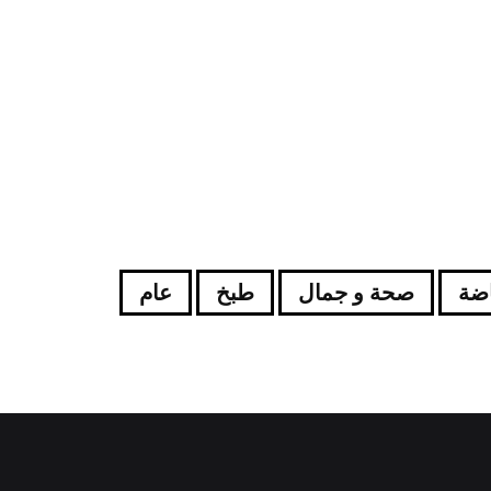
اضة
صحة و جمال
طبخ
عام