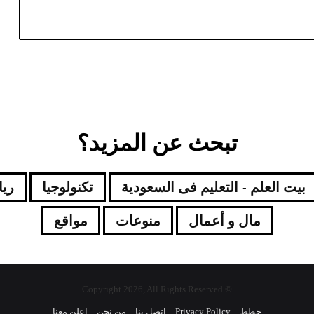
تبحث عن المزيد؟
بيت العلم - التعليم فى السعودية
تكنولوجيا
ري
مال و أعمال
منوعات
مواقع
© Copyright 2026, All Rights Reserved
خطط
Privacy Policy
إتصل بنا
من نحن
اعلن معنا