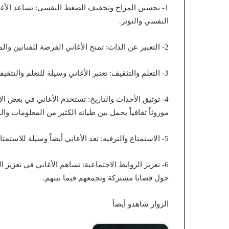
1- تحسين المزاج وتخفيف الضغط النفسي: تساعد الأ
النفسي والتوتر.
2- التعبير عن الذات: تمنح الأغاني الفرصة للفنانين والمستمعين للتعبير عن أفكارهم ومشاعرهم وأحاسيسهم.
3- التعلم والتثقيف: تعتبر الأغاني وسيلة للتعلم والتثقيف، حيث يمكن للأغاني أن تنقل رسائل وأفكار وثقافات مختلفة.
4- توثيق الأحداث والتاريخ: تستخدم الأغاني في بعض الأ
موروثاً ثقافياً يحمل بين طياته الكثير من المعلومات وال
5- الاستمتاع والترفيه: تعد الأغاني أيضاً وسيلة للاستمتاع والترفيه وقضاء الوقت بطريقة ممتعة.
6- تعزيز الروابط الاجتماعية: تساهم الأغاني في تعزيز
حول قضايا مشتركة وتجمعهم فيما بينهم.
الزوار شاهدو أيضاً