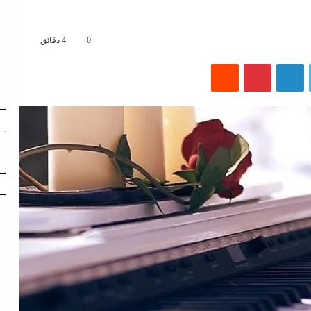
0
4 دقائق
تويتر
لينكدإن
بينتيريست
‏Reddit