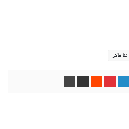
عنا فاكر
لينكدإن
بينتيريست
‏Reddit
مشاركة عبر البريد
طباعة