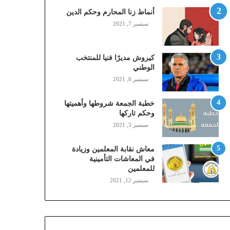
,
أنماط زنا المحارم وحكم الدين
م
سبتمبر 7, 2021
و
ب
ا
كيروش مديرًا فنيا للمنتخب
ي
الوطني
ل
سبتمبر 8, 2021
ي
،
خطبة الجمعة شروطها وأهميتها
ز
وحكم تاركها
ي
سبتمبر 3, 2021
ن
)
ع
معاش نقابة المعلمين وزيادة
ب
في المعاشات التأمينية
للمعلمين
ر
ا
سبتمبر 12, 2021
ل
ن
ف
ا