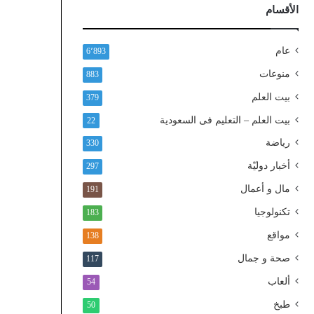
ذ
الأقسام
ا
ل
و
عام
6٬893
ط
منوعات
883
ن
ي
بيت العلم
379
ا
بيت العلم – التعليم فى السعودية
22
ل
م
رياضة
330
و
أخبار دوليّة
297
ح
د
مال و أعمال
191
تكنولوجيا
183
مواقع
138
صحة و جمال
117
ألعاب
54
طبخ
50