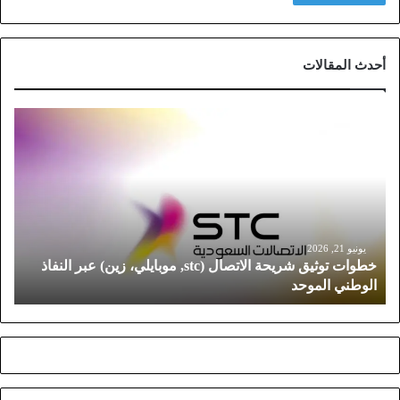
أحدث المقالات
خ
ط
و
ا
ت
ت
و
ث
يونيو 21, 2026
خطوات توثيق شريحة الاتصال (stc, موبايلي، زين) عبر النفاذ
ي
الوطني الموحد
ق
ش
ر
ي
ح
ة
ا