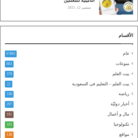
التأمينية للمعلمين
ن
سبتمبر 12, 2021
)
ع
ب
ر
الأقسام
ا
ل
ن
عام
6٬893
ف
ا
منوعات
883
ذ
بيت العلم
379
ا
ل
بيت العلم – التعليم فى السعودية
22
و
رياضة
ط
330
ن
أخبار دوليّة
297
ي
ا
مال و أعمال
191
ل
تكنولوجيا
183
م
و
مواقع
138