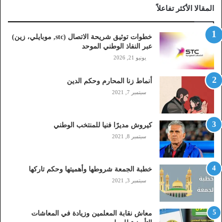
المقالا الأكثر تفاعلاً
ل
ا
ت
خطوات توثيق شريحة الاتصال (stc, موبايلي، زين)
ص
عبر النفاذ الوطني الموحد
ا
يونيو 21, 2026
ل
(
أنماط زنا المحارم وحكم الدين
s
t
سبتمبر 7, 2021
c
,
م
كيروش مديرًا فنيا للمنتخب الوطني
و
سبتمبر 8, 2021
ب
ا
ي
خطبة الجمعة شروطها وأهميتها وحكم تاركها
ل
سبتمبر 3, 2021
ي
،
ز
معاش نقابة المعلمين وزيادة في المعاشات
ي