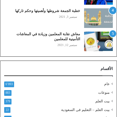
ا
ي
خطبة الجمعة شروطها وأهميتها وحكم تاركها
ل
سبتمبر 3, 2021
ي
،
ز
معاش نقابة المعلمين وزيادة في المعاشات
ي
التأمينية للمعلمين
ن
سبتمبر 12, 2021
)
ع
ب
ر
الأقسام
ا
ل
ن
عام
6٬893
ف
ا
منوعات
883
ذ
بيت العلم
379
ا
ل
بيت العلم – التعليم فى السعودية
22
و