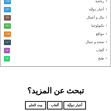
رياضة
ط
330
ن
أخبار دوليّة
297
ي
ا
مال و أعمال
191
ل
تكنولوجيا
183
م
و
مواقع
138
ح
صحة و جمال
117
د
ألعاب
54
طبخ
50
تبحث عن المزيد؟
أخبار دوليّة
ألعاب
بيت العلم