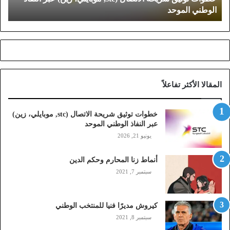
الوطني الموحد
ق
ش
ر
ي
ح
ة
ا
المقالا الأكثر تفاعلاً
ل
ا
ت
خطوات توثيق شريحة الاتصال (stc, موبايلي، زين)
ص
عبر النفاذ الوطني الموحد
ا
يونيو 21, 2026
ل
(
أنماط زنا المحارم وحكم الدين
s
t
سبتمبر 7, 2021
c
,
م
كيروش مديرًا فنيا للمنتخب الوطني
و
سبتمبر 8, 2021
ب