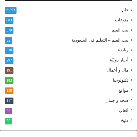
ن
عام
6٬893
ف
ا
منوعات
883
ذ
بيت العلم
379
ا
ل
بيت العلم – التعليم فى السعودية
22
و
رياضة
ط
330
ن
أخبار دوليّة
297
ي
ا
مال و أعمال
191
ل
تكنولوجيا
183
م
و
مواقع
138
ح
صحة و جمال
117
د
ألعاب
54
طبخ
50