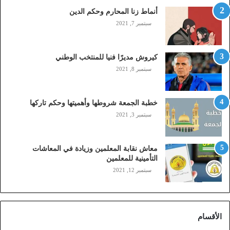
(
أنماط زنا المحارم وحكم الدين
s
t
سبتمبر 7, 2021
c
,
م
كيروش مديرًا فنيا للمنتخب الوطني
و
سبتمبر 8, 2021
ب
ا
ي
خطبة الجمعة شروطها وأهميتها وحكم تاركها
ل
سبتمبر 3, 2021
ي
،
ز
معاش نقابة المعلمين وزيادة في المعاشات
ي
التأمينية للمعلمين
ن
سبتمبر 12, 2021
)
ع
ب
ر
الأقسام
ا
ل