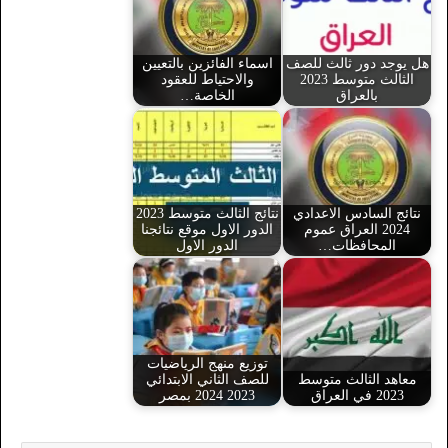
هل يوجد دور ثالث للصف
اسماء الفائزين بالتعيين
الثالث متوسط 2023
والاحتياط للعقود
بالعراق
الخاصة…
نتائج السادس الاعدادي
نتائج الثالث متوسط 2023
2024 العراق عموم
الدور الاول موقع نتائجنا
المحافظات…
الدور الاول
توزيع منهج الرياضيات
معاهد الثالث متوسط
للصف الثاني الابتدائي
2023 في العراق
2023 2024 بمصر