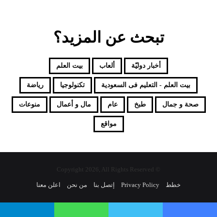
تبحث عن المزيد؟
أخبار دوليّة
ألعاب
بيت العلم
بيت العلم - التعليم فى السعودية
تكنولوجيا
رياضة
صحة و جمال
طبخ
عام
مال و أعمال
منوعات
مواقع
© Copyright 2026, All Rights Reserved
خطط
Privacy Policy
إتصل بنا
من نحن
اعلن معنا