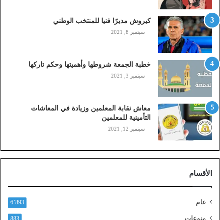
,
م
كيروش مديرًا فنيا للمنتخب الوطني
و
سبتمبر 8, 2021
ب
ا
ي
خطبة الجمعة شروطها وأهميتها وحكم تاركها
ل
سبتمبر 3, 2021
ي
،
ز
معاش نقابة المعلمين وزيادة في المعاشات
ي
التأمينية للمعلمين
ن
سبتمبر 12, 2021
)
ع
ب
ر
الأقسام
ا
ل
ن
عام
6٬893
ف
ا
منوعات
883