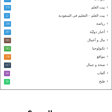
ذ
بيت العلم
379
ا
ل
بيت العلم – التعليم فى السعودية
22
و
رياضة
ط
330
ن
أخبار دوليّة
297
ي
ا
مال و أعمال
191
ل
تكنولوجيا
183
م
و
مواقع
138
ح
صحة و جمال
117
د
ألعاب
54
طبخ
50