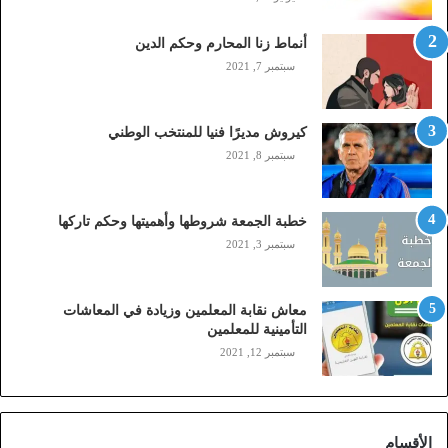
ل
(
أنماط زنا المحارم وحكم الدين
s
t
سبتمبر 7, 2021
c
,
م
كيروش مديرًا فنيا للمنتخب الوطني
و
سبتمبر 8, 2021
ب
ا
ي
خطبة الجمعة شروطها وأهميتها وحكم تاركها
ل
سبتمبر 3, 2021
ي
،
ز
معاش نقابة المعلمين وزيادة في المعاشات
ي
التأمينية للمعلمين
ن
سبتمبر 12, 2021
)
ع
ب
ر
الأقسام
ا