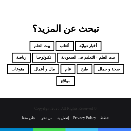
تبحث عن المزيد؟
أخبار دوليّة
ألعاب
بيت العلم
بيت العلم - التعليم فى السعودية
تكنولوجيا
رياضة
صحة و جمال
طبخ
عام
مال و أعمال
منوعات
مواقع
© Copyright 2026, All Rights Reserved
خطط
Privacy Policy
إتصل بنا
من نحن
اعلن معنا