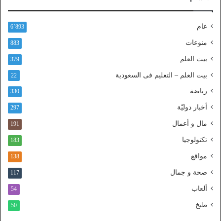
ل
ن
عام
6٬893
ف
ا
منوعات
883
ذ
بيت العلم
379
ا
ل
بيت العلم – التعليم فى السعودية
22
و
رياضة
ط
330
ن
أخبار دوليّة
297
ي
ا
مال و أعمال
191
ل
تكنولوجيا
183
م
و
مواقع
138
ح
صحة و جمال
117
د
ألعاب
54
طبخ
50