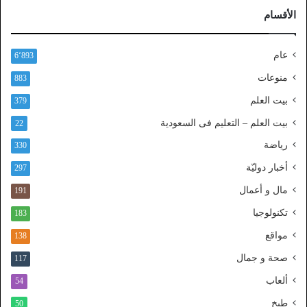
ر
الأقسام
ا
ل
ن
عام
6٬893
ف
ا
منوعات
883
ذ
بيت العلم
379
ا
ل
بيت العلم – التعليم فى السعودية
22
و
رياضة
ط
330
ن
أخبار دوليّة
297
ي
ا
مال و أعمال
191
ل
تكنولوجيا
183
م
و
مواقع
138
ح
صحة و جمال
117
د
ألعاب
54
طبخ
50