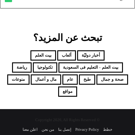
تبحث عن المزيد؟
أخبار دوليّة
ألعاب
بيت العلم
بيت العلم - التعليم فى السعودية
تكنولوجيا
رياضة
صحة و جمال
طبخ
عام
مال و أعمال
منوعات
مواقع
© Copyright 2026, All Rights Reserved
خطط
Privacy Policy
إتصل بنا
من نحن
اعلن معنا