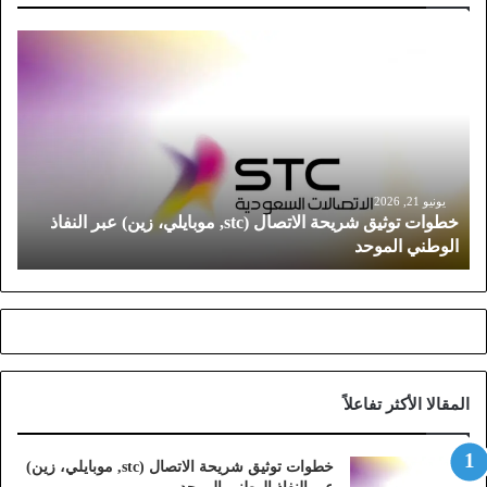
خ
ط
و
ا
ت
ت
و
ث
يونيو 21, 2026
خطوات توثيق شريحة الاتصال (stc, موبايلي، زين) عبر النفاذ
ي
الوطني الموحد
ق
ش
ر
ي
ح
ة
ا
المقالا الأكثر تفاعلاً
ل
ا
ت
خطوات توثيق شريحة الاتصال (stc, موبايلي، زين)
ص