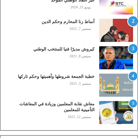
عبر النفاذ الوطني الموحد
ا
يونيو 21, 2026
ل
(
أنماط زنا المحارم وحكم الدين
s
t
سبتمبر 7, 2021
c
,
م
كيروش مديرًا فنيا للمنتخب الوطني
و
سبتمبر 8, 2021
ب
ا
ي
خطبة الجمعة شروطها وأهميتها وحكم تاركها
ل
سبتمبر 3, 2021
ي
،
ز
معاش نقابة المعلمين وزيادة في المعاشات
ي
التأمينية للمعلمين
ن
سبتمبر 12, 2021
)
ع
ب