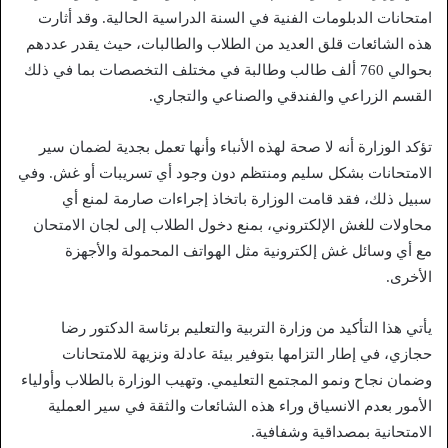
امتحانات الدبلومات الفنية في السنة الدراسية الحالية. وقد أثارت
هذه الشائعات قلق العديد من الطلاب والطالبات، حيث يقدر عددهم
بحوالي 760 ألف طالب وطالبة في مختلف التخصصات بما في ذلك
القسم الزراعي والفندقي والصناعي والتجاري.
تؤكد الوزارة أنه لا صحة لهذه الأنباء وأنها تعمل بجدية لضمان سير
الامتحانات بشكل سليم ومنتظم دون وجود أي تسريبات أو غش. وفي
سبيل ذلك، فقد قامت الوزارة باتخاذ إجراءات صارمة لمنع أي
محاولات للغش الإلكتروني، بمنع دخول الطلاب إلى لجان الامتحان
مع أي وسائل غش إلكترونية مثل الهواتف المحمولة والأجهزة
الأخرى.
يأتي هذا التأكيد من وزارة التربية والتعليم برئاسة الدكتور رضا
حجازي، في إطار التزامها بتوفير بيئة عادلة ونزيهة للامتحانات
وضمان نجاح ونمو المجتمع التعليمي. وتهيب الوزارة بالطلاب وأولياء
الأمور بعدم الانسياق وراء هذه الشائعات والثقة في سير العملية
الامتحانية بمصداقية وشفافية.