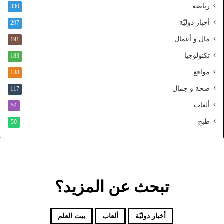
رياضة
ط
330
ن
أخبار دوليّة
297
ي
ا
مال و أعمال
191
ل
تكنولوجيا
183
م
و
مواقع
138
ح
صحة و جمال
117
د
ألعاب
54
طبخ
50
تبحث عن المزيد؟
أخبار دوليّة
ألعاب
بيت العلم