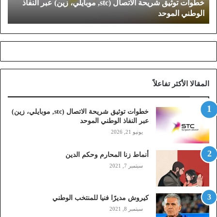
خطوات توثيق شريحة الاتصال (stc, موبايلي، زين) عبر النفاذ
ي
الوطني الموحد
ق
ش
ر
ي
ح
ة
ا
المقالا الأكثر تفاعلاً
ل
ا
ت
خطوات توثيق شريحة الاتصال (stc, موبايلي، زين)
ص
عبر النفاذ الوطني الموحد
ا
يونيو 21, 2026
ل
(
أنماط زنا المحارم وحكم الدين
s
t
سبتمبر 7, 2021
c
,
م
كيروش مديرًا فنيا للمنتخب الوطني
و
سبتمبر 8, 2021