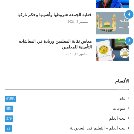
ب
ا
ي
خطبة الجمعة شروطها وأهميتها وحكم تاركها
ل
سبتمبر 3, 2021
ي
،
ز
معاش نقابة المعلمين وزيادة في المعاشات
ي
التأمينية للمعلمين
ن
سبتمبر 12, 2021
)
ع
ب
ر
الأقسام
ا
ل
ن
عام
6٬893
ف
ا
منوعات
883
ذ
بيت العلم
379
ا
ل
بيت العلم – التعليم فى السعودية
22
و