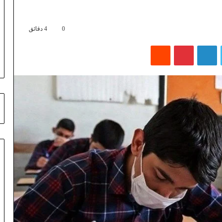
0
4 دقائق
تويتر
لينكدإن
بينتيريست
‏Reddit