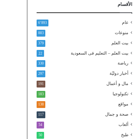
ذ
الأقسام
ا
ل
و
عام
6٬893
ط
منوعات
883
ن
ي
بيت العلم
379
ا
بيت العلم – التعليم فى السعودية
22
ل
م
رياضة
330
و
أخبار دوليّة
297
ح
د
مال و أعمال
191
تكنولوجيا
183
مواقع
138
صحة و جمال
117
ألعاب
54
طبخ
50