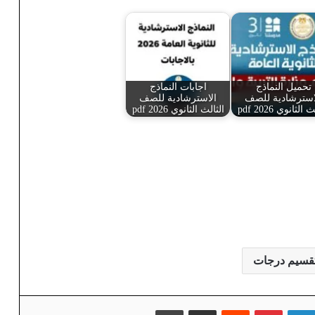
تحميل النماذج
اجابات النماذج
استرشادية للصف
الاسترشادية للصف
 الثانوي 2026 pdf
الثالث الثانوي 2026 pdf
قسيم درجات
لينكدإن
بينتيريست
‏Reddit
مشاركة عبر البريد
طباعة