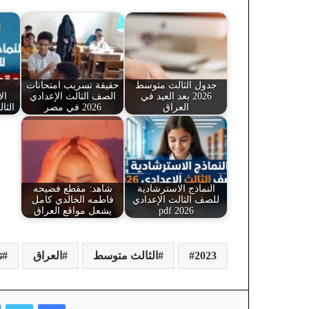
جدول الثالث متوسط
حقيقة تسريب امتحانات
2026 بعد العيد في
الصف الثالث الإعدادي
ال
العراق
2026 في مصر
الثالث
النماذج الاسترشادية
شاهد: مقطع فضيحه
للصف الثالث الإعدادي
فاطمه الخالدي كامل
2026 pdf
يشعل مواقع العراق
2023
الثالث متوسط
العراق
ت
فيسبوك
تويتر