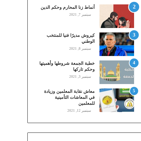
,
أنماط زنا المحارم وحكم الدين
م
سبتمبر 7, 2021
و
ب
ا
كيروش مديرًا فنيا للمنتخب
ي
الوطني
ل
سبتمبر 8, 2021
ي
،
خطبة الجمعة شروطها وأهميتها
ز
وحكم تاركها
ي
سبتمبر 3, 2021
ن
)
ع
معاش نقابة المعلمين وزيادة
ب
في المعاشات التأمينية
للمعلمين
ر
ا
سبتمبر 12, 2021
ل
ن
ف
ا