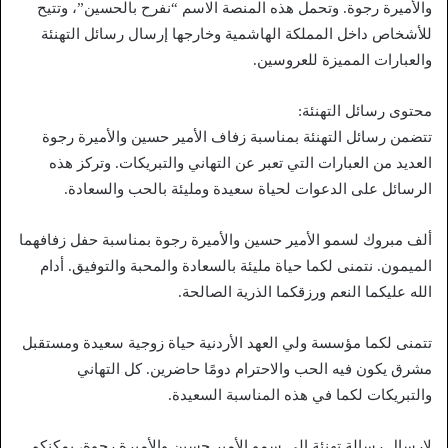
والأميرة رجوة. وتحمل هذه المنصة الاسم “نفرح بالحسين”، وتتيح
للأشخاص داخل المملكة الهاشمية وخارجها إرسال رسائل التهنئة
والعبارات المميزة للعروسين.
محتوى رسائل التهنئة:
تتضمن رسائل التهنئة بمناسبة زفاف الأمير حسين والأميرة رجوة
العديد من العبارات التي تعبر عن التهاني والتبريكات. وتركز هذه
الرسائل على الدعوات لحياة سعيدة ومليئة بالحب والسعادة.
ألف مبروك لسمو الأمير حسين والأميرة رجوة بمناسبة حفل زفافهما
الميمون. نتمنى لكما حياة مليئة بالسعادة والمحبة والتوفيق. أدام
الله عليكما النعم ورزقكما الذرية الصالحة.
تتمنى لكما مؤسسة ولي العهد الأردنية حياة زوجية سعيدة ومستقبل
مشرق يكون فيه الحب والاحترام دومًا حاضرين. كل التهاني
والتبريكات لكما في هذه المناسبة السعيدة.
لإرسال رسالة تهنئة إلى سمو الأمير حسين والأميرة رجوة، يمكنكم