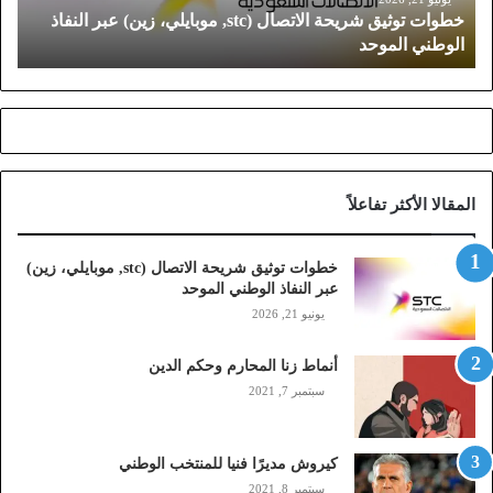
خطوات توثيق شريحة الاتصال (stc, موبايلي، زين) عبر النفاذ
ي
الوطني الموحد
ق
ش
ر
ي
ح
ة
ا
المقالا الأكثر تفاعلاً
ل
ا
ت
خطوات توثيق شريحة الاتصال (stc, موبايلي، زين)
ص
عبر النفاذ الوطني الموحد
ا
يونيو 21, 2026
ل
(
أنماط زنا المحارم وحكم الدين
s
t
سبتمبر 7, 2021
c
,
م
كيروش مديرًا فنيا للمنتخب الوطني
و
سبتمبر 8, 2021