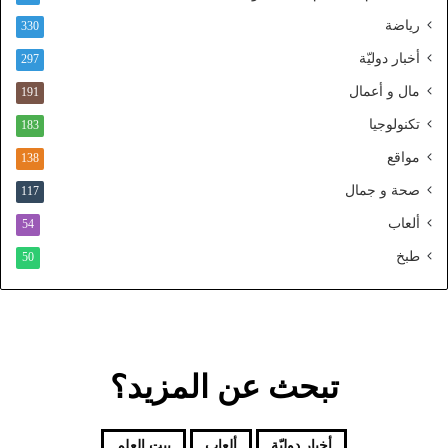
و
رياضة
ط
330
ن
أخبار دوليّة
297
ي
ا
مال و أعمال
191
ل
تكنولوجيا
183
م
و
مواقع
138
ح
صحة و جمال
117
د
ألعاب
54
طبخ
50
تبحث عن المزيد؟
أخبار دوليّة
ألعاب
بيت العلم