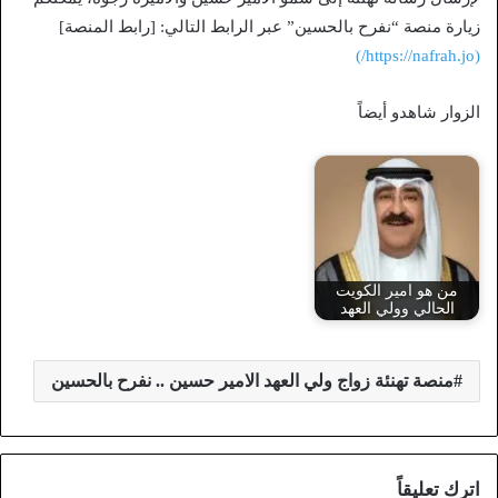
زيارة منصة “نفرح بالحسين” عبر الرابط التالي: [رابط المنصة]
(https://nafrah.jo/)
الزوار شاهدو أيضاً
من هو امير الكويت
الحالي وولي العهد
منصة تهنئة زواج ولي العهد الامير حسين .. نفرح بالحسين
اترك تعليقاً