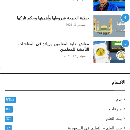
ب
ا
ي
خطبة الجمعة شروطها وأهميتها وحكم تاركها
ل
سبتمبر 3, 2021
ي
،
ز
معاش نقابة المعلمين وزيادة في المعاشات
ي
التأمينية للمعلمين
ن
سبتمبر 12, 2021
)
ع
ب
ر
الأقسام
ا
ل
ن
عام
6٬893
ف
ا
منوعات
883
ذ
بيت العلم
379
ا
ل
بيت العلم – التعليم فى السعودية
22