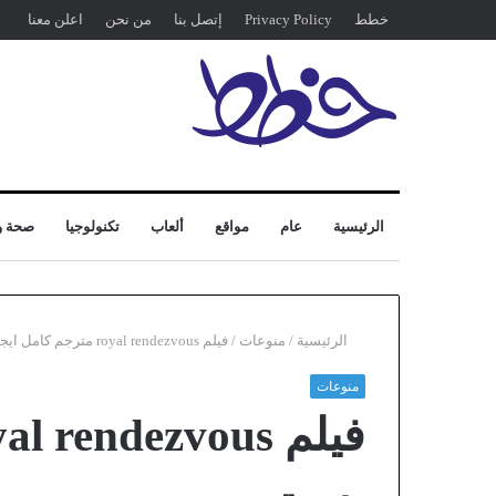
خطط
Privacy Policy
إتصل بنا
من نحن
اعلن معنا
الرئيسية
عام
مواقع
ألعاب
تكنولوجيا
صحة و
الرئيسية
/
منوعات
/
فيلم royal rendezvous مترجم كامل ايجي بست
منوعات