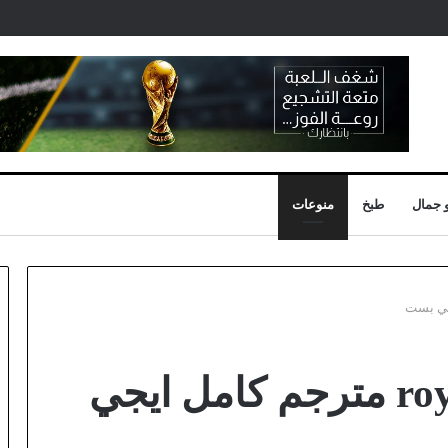
 جمال
طبخ
منوعات
فيلم royal rendezvous مترجم كامل ايجي