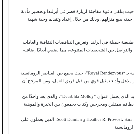
ث يتلقى دعوة مفاجئة لزيارة قصر في أيرلندا وتحضير مأدبة
دته ببيع منزلهم، وذلك من خلال إعداد وتقديم وجبة شهية
يعية جميلة في أيرلندا وتعرض التناقضات الثقافية والعادات
 والتواصل بين الشخصيات المتنوعة، مما يضفي أبعادًا إضافية
من المتوقع أن يستمتع عشاق الأفلام الكوميدية والدرامية بـ “Royal Rendezvous”، حيث يجمع بين العناصر الرومانسية
ر مذهل وأداء تمثيل قوي من قبل فريق العمل، ومن المرجح أن
أعلن عن فريق التمثيل والإنتاج للفيلم الرومانسي الجديد الذي يحمل عنوان “Dearbhla Molloy”، والذي يعد واحدًا من
لم بطاقم ممثلين ومخرجين وكتاب يجمعون بين الخبرة والموهبة.
يتمتع الفيلم بتأليفه من قبل الكتاب الموهوبين Heather R. Provost، Sara Endsley و Scott Damian، الذين يعملون على
لرومانسية.