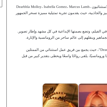
بالنسبة لأبطال الفيلم، يشارك في البطولة الممثلون الاستثنائيون Dearbhla Molloy، Isabella Gomez، Marcus Lamb،
Ruai. تتميز أداءاتهم بالتميز والجاذبية، حيث يقدمون تجربة تمثيلية مميزة تسحر الجمهور
 Christine Luby عملية الإخراج في الفيلم، وتضع بصمتها الإبداعية في كل مشهد وإطار تصوير.
جماهير وينقلهم إلى عالم ساحر من الرومانسية والإثارة.
يترقب الجمهور بفارغ الصبر إطلاق فيلم “Dearbhla Molloy”، حيث يجمع بين فريق عمل استثنائي من الممثلين
ورومانسيًا، يلقى رواجًا واسعًا ويحظى بتقدير كبير من قبل