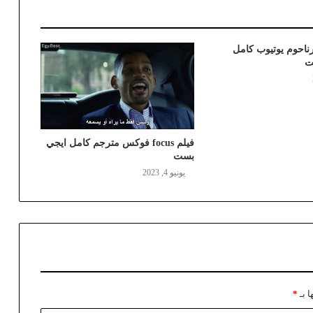
ناحوم يوتيوب كامل
ت
فيلم focus فوكس مترجم كامل ايجي
بست
يونيو 4, 2023
ا بـ
*