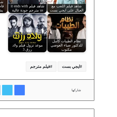
شا
شاهد فيلم اللعب مع
شاهد فيلم it ends with
فاط
العيال على ايجي بست
us مترجم جودة عالية
يش
نظام الطيبات كامل
للدكتور ضياء العوضي
موعد نزول فيلم ولاد
مكتوب
رزق 3
ايجي بست
فيلم مترجم
فيسبوك
تويتر
شاركها