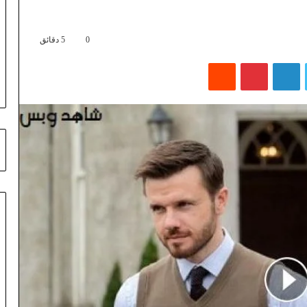
0
5 دقائق
تويتر
لينكدإن
بينتيريست
‏Reddit