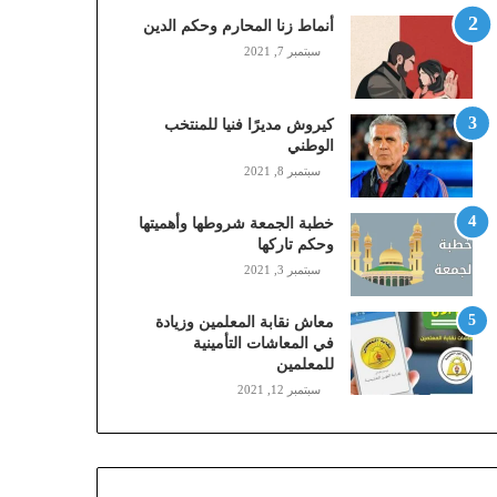
,
أنماط زنا المحارم وحكم الدين
م
سبتمبر 7, 2021
و
ب
ا
كيروش مديرًا فنيا للمنتخب
ي
الوطني
ل
سبتمبر 8, 2021
ي
،
خطبة الجمعة شروطها وأهميتها
ز
وحكم تاركها
ي
سبتمبر 3, 2021
ن
)
ع
معاش نقابة المعلمين وزيادة
ب
في المعاشات التأمينية
للمعلمين
ر
ا
سبتمبر 12, 2021
ل
ن
ف
ا