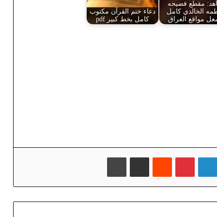
هد: مقطع فضيحه
مه الخالدي كامل
دعاء ختم القرآن مكتوب
عل مواقع العراق
كامل بخط كبير pdf
لينكدإن
بينتيريست
‏Reddit
مشاركة عبر البريد
طباعة