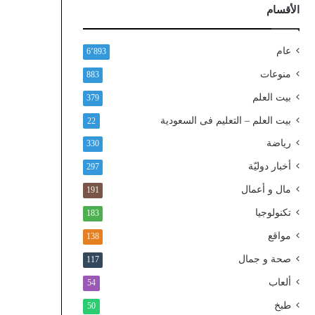
ذ
الأقسام
ا
ل
و
عام
6٬893
ط
منوعات
883
ن
ي
بيت العلم
379
ا
بيت العلم – التعليم فى السعودية
22
ل
م
رياضة
330
و
أخبار دوليّة
297
ح
د
مال و أعمال
191
تكنولوجيا
183
مواقع
138
صحة و جمال
117
ألعاب
54
طبخ
50