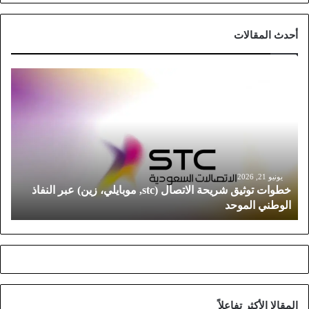
أحدث المقالات
خ
ط
و
ا
ت
ت
و
ث
يونيو 21, 2026
خطوات توثيق شريحة الاتصال (stc, موبايلي، زين) عبر النفاذ
ي
الوطني الموحد
ق
ش
ر
ي
ح
ة
ا
المقالا الأكثر تفاعلاً
ل