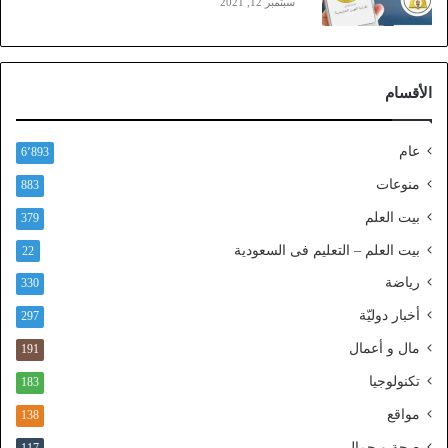
سبتمبر 12, 2021
)
ع
ب
ر
الأقسام
ا
ل
ن
عام
6٬893
ف
ا
منوعات
883
ذ
بيت العلم
379
ا
ل
بيت العلم – التعليم فى السعودية
22
و
رياضة
ط
330
ن
أخبار دوليّة
297
ي
ا
مال و أعمال
191
ل
تكنولوجيا
183
م
و
مواقع
138
ح
صحة و جمال