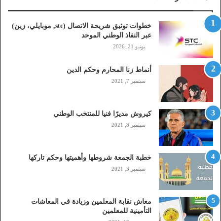
ا
ت
خطوات توثيق شريحة الاتصال (stc, موبايلي، زين)
ص
عبر النفاذ الوطني الموحد
ا
يونيو 21, 2026
ل
(
أنماط زنا المحارم وحكم الدين
s
t
سبتمبر 7, 2021
c
,
م
كيروش مديرًا فنيا للمنتخب الوطني
و
سبتمبر 8, 2021
ب
ا
ي
خطبة الجمعة شروطها وأهميتها وحكم تاركها
ل
سبتمبر 3, 2021
ي
،
ز
معاش نقابة المعلمين وزيادة في المعاشات
ي
التأمينية للمعلمين
ن