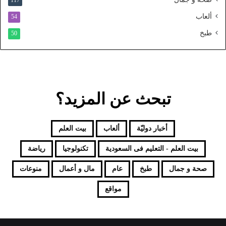
117
د
ألعاب
54
طبخ
50
تبحث عن المزيد؟
أخبار دوليّة
ألعاب
بيت العلم
بيت العلم - التعليم فى السعودية
تكنولوجيا
رياضة
صحة و جمال
طبخ
عام
مال و أعمال
منوعات
مواقع