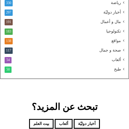
رياضة
ط
330
ن
أخبار دوليّة
297
ي
ا
مال و أعمال
191
ل
تكنولوجيا
183
م
و
مواقع
138
ح
صحة و جمال
117
د
ألعاب
54
طبخ
50
تبحث عن المزيد؟
أخبار دوليّة
ألعاب
بيت العلم