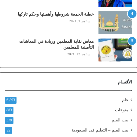
ا
ي
خطبة الجمعة شروطها وأهميتها وحكم تاركها
ل
سبتمبر 3, 2021
ي
،
ز
معاش نقابة المعلمين وزيادة في المعاشات
ي
التأمينية للمعلمين
ن
سبتمبر 12, 2021
)
ع
ب
ر
الأقسام
ا
ل
ن
عام
6٬893
ف
ا
منوعات
883
ذ
بيت العلم
379
ا
ل
بيت العلم – التعليم فى السعودية
22
و