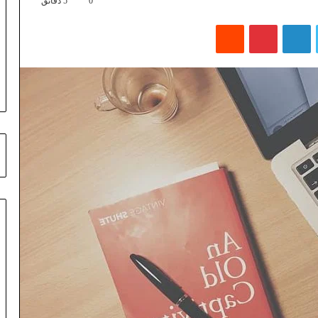
0
5 دقائق
تويتر
لينكدإن
بينتيريست
‏Reddit