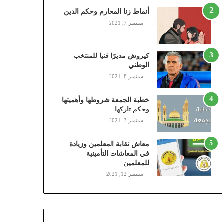
,
أنماط زنا المحارم وحكم الدين
م
سبتمبر 7, 2021
و
ب
ا
كيروش مديرًا فنيا للمنتخب
ي
الوطني
ل
سبتمبر 8, 2021
ي
،
خطبة الجمعة شروطها وأهميتها
ز
وحكم تاركها
ي
سبتمبر 3, 2021
ن
)
ع
معاش نقابة المعلمين وزيادة
ب
في المعاشات التأمينية
للمعلمين
ر
ا
سبتمبر 12, 2021
ل
ن
ف
ا