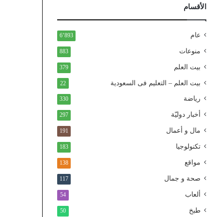
ذ
الأقسام
ا
ل
و
عام
6٬893
ط
منوعات
883
ن
ي
بيت العلم
379
ا
بيت العلم – التعليم فى السعودية
22
ل
م
رياضة
330
و
أخبار دوليّة
297
ح
د
مال و أعمال
191
تكنولوجيا
183
مواقع
138
صحة و جمال
117
ألعاب
54
طبخ
50