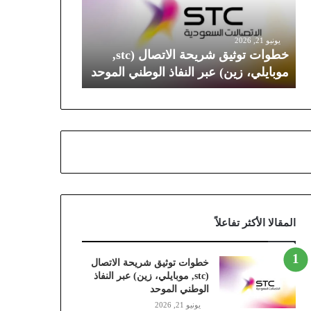
ت
ت
و
يونيو 21, 2026
ث
خطوات توثيق شريحة الاتصال (stc,
ي
موبايلي، زين) عبر النفاذ الوطني الموحد
ق
ش
ر
ي
ح
ة
ا
ل
ا
ت
ص
المقالا الأكثر تفاعلاً
ا
ل
خطوات توثيق شريحة الاتصال
(
(stc, موبايلي، زين) عبر النفاذ
s
الوطني الموحد
t
يونيو 21, 2026
c