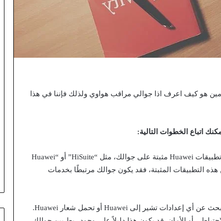
دمين هو كيف اعرف اذا جوالي مراقب هواوي ولذلك فإننا في هذا
مكنك اتباع الخطوات التالية:
1. البحث عن تطبيقات Huawei المثبتة: قد يكون لديك تطبيقات Huawei مثبتة على جوالك، مثل “HiSuite” أو “Huawei
”. إذا كان لديك أي من هذه التطبيقات المثبتة، فقد يكون جوالك مرتبطًا بخدمات
2. التحقق من إعدادات النظام: افتح إعدادات جوالك وابحث عن أي إعدادات تشير إلى Huawei أو تحمل شعار Huawei.
تياطي أو الأمان. قد يكون هذا دليلاً على وجود ربط بين جوالك