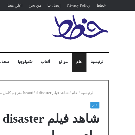
خطط
Privacy Policy
إتصل بنا
من نحن
اعلن معنا
الرئيسية
عام
مواقع
ألعاب
تكنولوجيا
صحة و
الرئيسية
/
عام
/
شاهد فيلم beautiful disaster مترجم كامل ماي سيما
عام