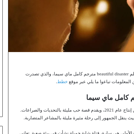
سنقدم لكم في هذا المقال تفاصيل كاملة عن شاهد فيلم beautiful disaster مترجم كامل ماي سيما، والذي تصدرت
المعلومات تباعوا ما يلي عبر موقع
خطط
.
فيلم “Beautiful Disaster” هو فيلم درامي رومانسي من إنتاج عام 2021، ويقدم قصة حب مليئة بالتحديات والصراعات.
حيث ينقل الجمهور إلى رحلة مثيرة مليئة بالمشاعر المتضاربة.
لأولى هي سارة، فتاة شابة جميلة نشأت في بيئة صعبة. تعاني