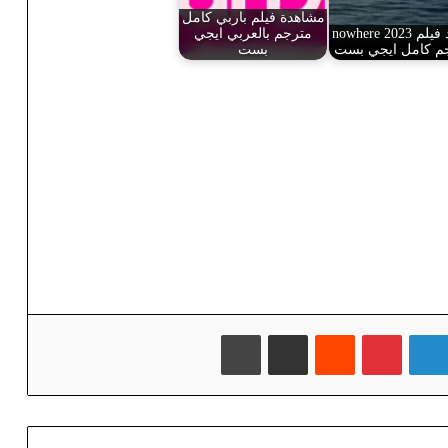
مشاهدة فيلم باربي كامل
شاهد فيلم nowhere 2023
مترجم بالعربي ايجي
م كامل ايجي بست
بست
لينكدإن
بينتيريست
‏Reddit
مشاركة عبر البريد
طباعة