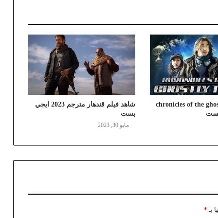
chronicles of the ghostly
شاهد فيلم قندهار مترجم 2023 ايجي
بست
بست
مايو 30, 2023
ا بـ
*