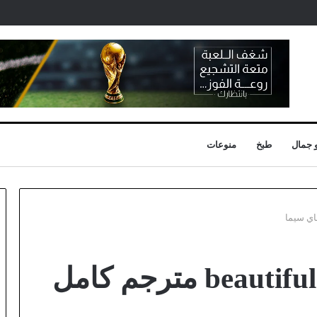
 جمال
طبخ
منوعات
شاهد فيلم beautiful disaster مترجم كامل