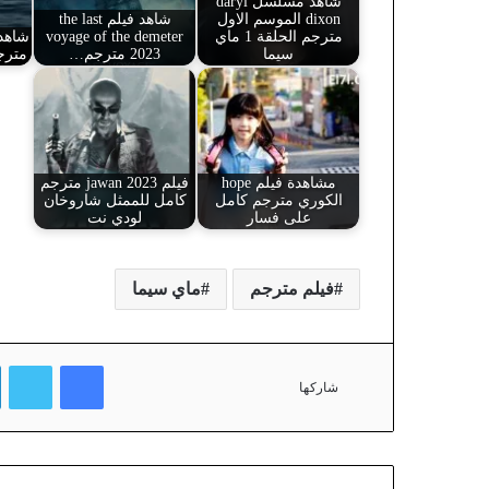
شاهد مسلسل daryl
dixon الموسم الاول
شاهد فيلم the last
مترجم الحلقة 1 ماي
voyage of the demeter
سيما
2023 مترجم…
مترج
مشاهدة فيلم hope
فيلم jawan 2023 مترجم
الكوري مترجم كامل
كامل للممثل شاروخان
على فسار
لودي نت
فيلم مترجم
ماي سيما
فيسبوك
تويتر
شاركها