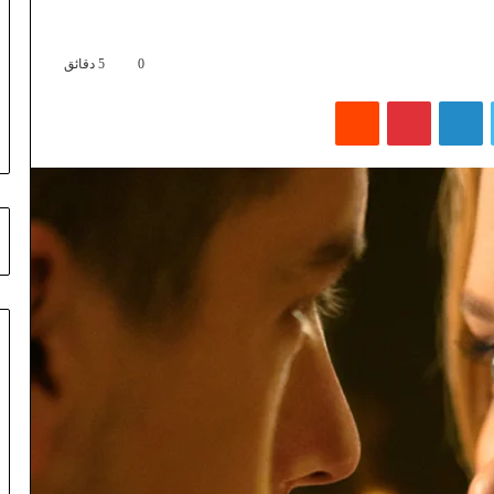
0
5 دقائق
تويتر
لينكدإن
بينتيريست
‏Reddit