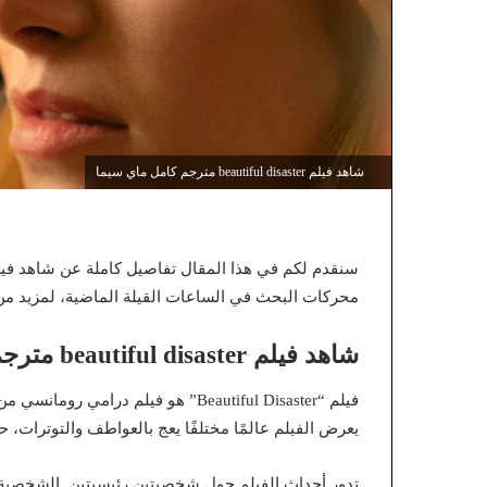
شاهد فيلم beautiful disaster مترجم كامل ماي سيما
محركات البحث في الساعات القيلة الماضية، لمزيد من 
شاهد فيلم beautiful disaster مترجم كامل ماي سيما
يعرض الفيلم عالمًا مختلفًا يعج بالعواطف والتوترات، 
تدور أحداث الفيلم حول شخصيتين رئيسيتين. الشخصية ا