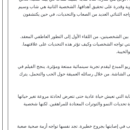
قوية وقدرة على تحقيق أهدافها. الشخصية الثانية هي شاب وسيم
اجه الثنائي العديد من الصعاب والتحديات، في حين يكتشفون
 بين الشخصيتين، من اللقاء الأول إلى التطور العاطفي المعقد.
لتي تواجه الشخصيات وكيف تؤثر هذه التحديات على علاقتهما.
الخيبة.
متميز والسيناريو المبدع ليقدم تجربة سينمائية ممتعة ومؤثرة. ينجح الفيلم في
لى الشاشة. من خلال رسائله العميقة حول الحب والتحمل، يترك
عكس رحلة سارة، الشابة التي تعيش حياة عادية حتى تتعرض لحادثة مروعة تغير حياتها
ة تحديات النمو والتوترات المعتادة للمراهقين. لكنها شخصية
ب في إصابتها بجروح خطيرة. تجد نفسها تواجه أزمة صحية صعبة