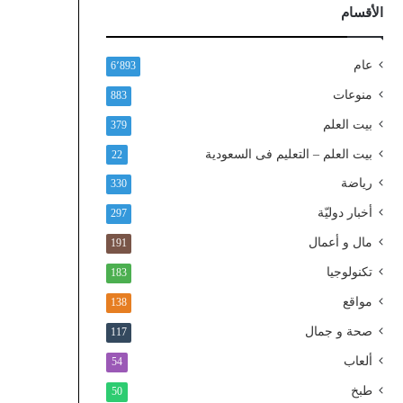
ذ
الأقسام
ا
ل
و
عام
6٬893
ط
منوعات
883
ن
ي
بيت العلم
379
ا
بيت العلم – التعليم فى السعودية
22
ل
م
رياضة
330
و
أخبار دوليّة
297
ح
د
مال و أعمال
191
تكنولوجيا
183
مواقع
138
صحة و جمال
117
ألعاب
54
طبخ
50