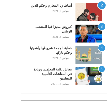
,
أنماط زنا المحارم وحكم الدين
م
سبتمبر 7, 2021
و
ب
ا
كيروش مديرًا فنيا للمنتخب
ي
الوطني
ل
سبتمبر 8, 2021
ي
،
خطبة الجمعة شروطها وأهميتها
ز
وحكم تاركها
ي
سبتمبر 3, 2021
ن
)
ع
معاش نقابة المعلمين وزيادة
ب
في المعاشات التأمينية
للمعلمين
ر
ا
سبتمبر 12, 2021
ل
ن
ف
ا