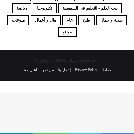
بيت العلم - التعليم فى السعودية
تكنولوجيا
رياضة
صحة و جمال
طبخ
عام
مال و أعمال
منوعات
مواقع
© Copyright 2026, All Rights Reserved
خطط
Privacy Policy
إتصل بنا
من نحن
اعلن معنا