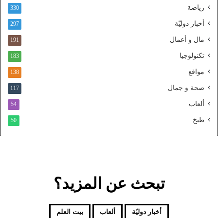
رياضة
ط
330
ن
أخبار دوليّة
297
ي
ا
مال و أعمال
191
ل
تكنولوجيا
183
م
و
مواقع
138
ح
صحة و جمال
117
د
ألعاب
54
طبخ
50
تبحث عن المزيد؟
أخبار دوليّة
ألعاب
بيت العلم