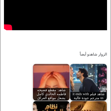
الزوار شاهدو أيضاً
شاهد: مقطع فضيحه
شاهد فيلم it ends with
فاطمه الخالدي كامل
us مترجم جودة عالية
يشعل مواقع العراق