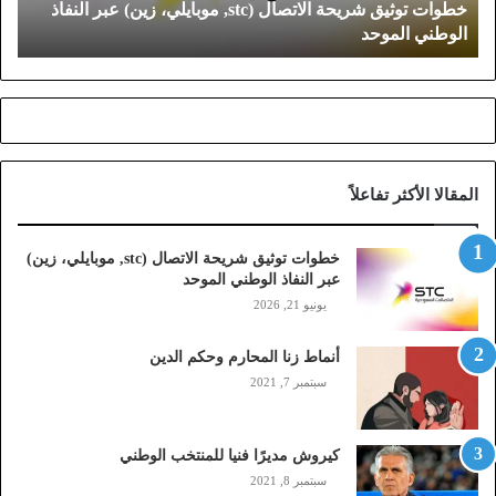
خطوات توثيق شريحة الاتصال (stc, موبايلي، زين) عبر النفاذ
ي
الوطني الموحد
ق
ش
ر
ي
ح
ة
ا
المقالا الأكثر تفاعلاً
ل
ا
ت
خطوات توثيق شريحة الاتصال (stc, موبايلي، زين)
ص
عبر النفاذ الوطني الموحد
ا
يونيو 21, 2026
ل
(
أنماط زنا المحارم وحكم الدين
s
t
سبتمبر 7, 2021
c
,
م
كيروش مديرًا فنيا للمنتخب الوطني
و
سبتمبر 8, 2021