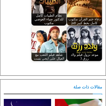
نظام الطيبات كامل
دعاء ختم القرآن مكتوب
للدكتور ضياء العوضي
كامل بخط كبير pdf
مكتوب
موعد نزول فيلم ولاد
شاهد فيلم اللعب مع
رزق 3
العيال على ايجي بست
مقالات ذات صلة