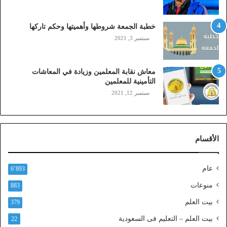
ب
ا
ي
خطبة الجمعة شروطها وأهميتها وحكم تاركها
ل
سبتمبر 3, 2021
ي
،
ز
معاش نقابة المعلمين وزيادة في المعاشات
ي
التأمينية للمعلمين
ن
سبتمبر 12, 2021
)
ع
ب
ر
الأقسام
ا
ل
ن
عام
6٬893
ف
ا
منوعات
883
ذ
بيت العلم
379
ا
ل
بيت العلم – التعليم فى السعودية
22
و