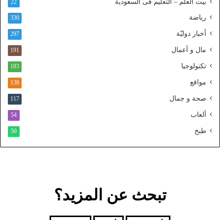
بيت العلم – التعليم فى السعودية
22
و
رياضة
ط
330
ن
أخبار دوليّة
297
ي
ا
مال و أعمال
191
ل
تكنولوجيا
183
م
و
مواقع
138
ح
صحة و جمال
117
د
ألعاب
54
طبخ
50
تبحث عن المزيد؟