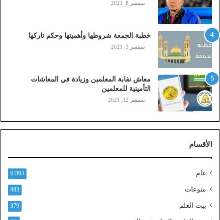
و
سبتمبر 8, 2021
ب
ا
ي
خطبة الجمعة شروطها وأهميتها وحكم تاركها
ل
سبتمبر 3, 2021
ي
،
ز
معاش نقابة المعلمين وزيادة في المعاشات
ي
التأمينية للمعلمين
ن
سبتمبر 12, 2021
)
ع
ب
ر
الأقسام
ا
ل
ن
عام
6٬893
ف
ا
منوعات
883
ذ
بيت العلم
379
ا
ل