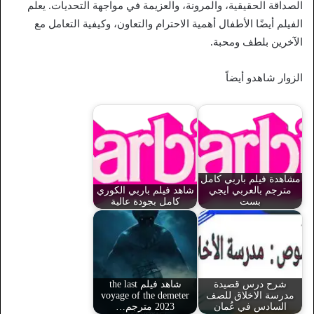
الصداقة الحقيقية، والمرونة، والعزيمة في مواجهة التحديات. يعلم
الفيلم أيضًا الأطفال أهمية الاحترام والتعاون، وكيفية التعامل مع
الآخرين بلطف ومحبة.
الزوار شاهدو أيضاً
مشاهدة فيلم باربي كامل
مترجم بالعربي ايجي
شاهد فيلم باربي الكوري
بست
كامل بجودة عالية
شرح درس قصيدة
شاهد فيلم the last
مدرسة الاخلاق للصف
voyage of the demeter
السادس في عُمان
2023 مترجم…