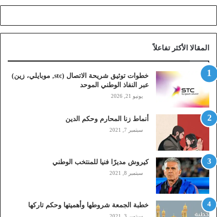
ي
ح
ة
ا
المقالا الأكثر تفاعلاً
ل
ا
ت
خطوات توثيق شريحة الاتصال (stc, موبايلي، زين)
ص
عبر النفاذ الوطني الموحد
ا
يونيو 21, 2026
ل
(
أنماط زنا المحارم وحكم الدين
s
t
سبتمبر 7, 2021
c
,
م
كيروش مديرًا فنيا للمنتخب الوطني
و
سبتمبر 8, 2021
ب
ا
ي
خطبة الجمعة شروطها وأهميتها وحكم تاركها
ل
سبتمبر 3, 2021