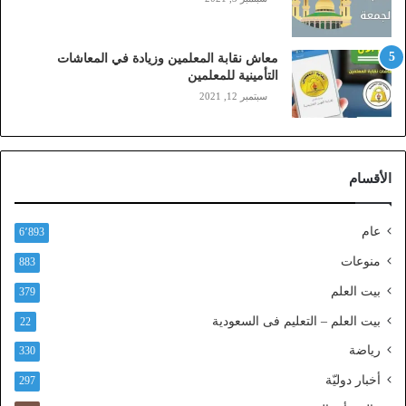
ي
،
ز
معاش نقابة المعلمين وزيادة في المعاشات
ي
التأمينية للمعلمين
ن
سبتمبر 12, 2021
)
ع
ب
ر
الأقسام
ا
ل
ن
عام
6٬893
ف
ا
منوعات
883
ذ
بيت العلم
379
ا
ل
بيت العلم – التعليم فى السعودية
22
و
رياضة
ط
330
ن
أخبار دوليّة
297
ي