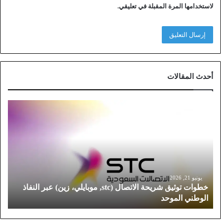
لاستخدامها المرة المقبلة في تعليقي.
أحدث المقالات
خ
ط
و
ا
ت
ت
و
ث
يونيو 21, 2026
خطوات توثيق شريحة الاتصال (stc, موبايلي، زين) عبر النفاذ
ي
الوطني الموحد
ق
ش
ر