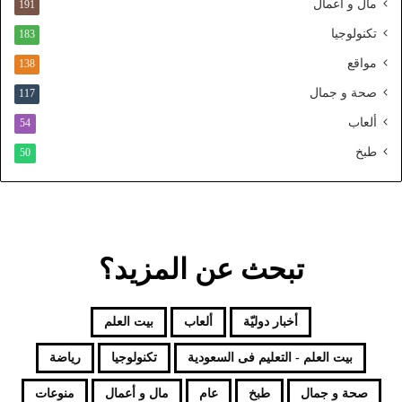
ا
مال و أعمال
191
ل
تكنولوجيا
183
م
و
مواقع
138
ح
صحة و جمال
117
د
ألعاب
54
طبخ
50
تبحث عن المزيد؟
أخبار دوليّة
ألعاب
بيت العلم
بيت العلم - التعليم فى السعودية
تكنولوجيا
رياضة
صحة و جمال
طبخ
عام
مال و أعمال
منوعات