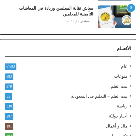
ز
معاش نقابة المعلمين وزيادة في المعاشات
ي
التأمينية للمعلمين
ن
سبتمبر 12, 2021
)
ع
ب
ر
الأقسام
ا
ل
ن
عام
6٬893
ف
ا
منوعات
883
ذ
بيت العلم
379
ا
ل
بيت العلم – التعليم فى السعودية
22
و
رياضة
ط
330
ن
أخبار دوليّة
297
ي
ا
مال و أعمال
191
ل