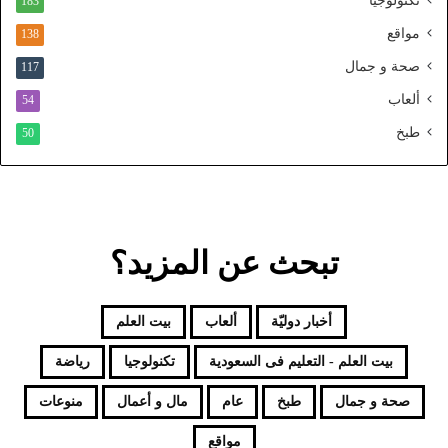
تكنولوجيا
183
م
و
مواقع
138
ح
صحة و جمال
117
د
ألعاب
54
طبخ
50
تبحث عن المزيد؟
أخبار دوليّة
ألعاب
بيت العلم
بيت العلم - التعليم فى السعودية
تكنولوجيا
رياضة
صحة و جمال
طبخ
عام
مال و أعمال
منوعات
مواقع