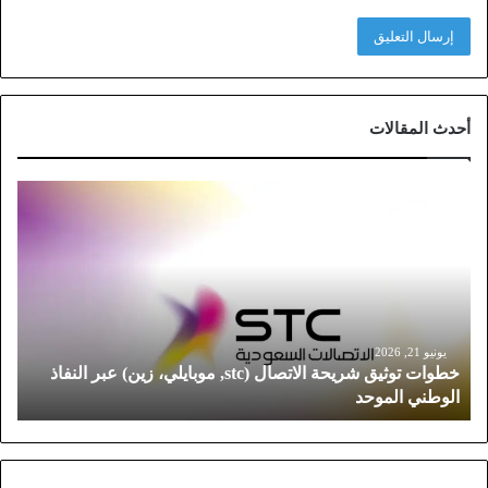
أحدث المقالات
خ
ط
و
ا
ت
ت
و
ث
يونيو 21, 2026
خطوات توثيق شريحة الاتصال (stc, موبايلي، زين) عبر النفاذ
ي
الوطني الموحد
ق
ش
ر
ي