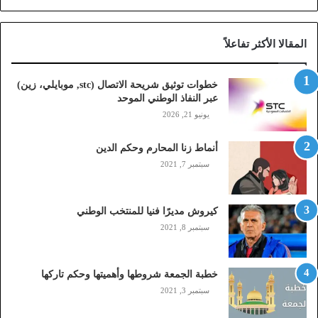
ح
ة
ا
المقالا الأكثر تفاعلاً
ل
ا
ت
خطوات توثيق شريحة الاتصال (stc, موبايلي، زين)
ص
عبر النفاذ الوطني الموحد
ا
يونيو 21, 2026
ل
(
أنماط زنا المحارم وحكم الدين
s
t
سبتمبر 7, 2021
c
,
م
كيروش مديرًا فنيا للمنتخب الوطني
و
سبتمبر 8, 2021
ب
ا
ي
خطبة الجمعة شروطها وأهميتها وحكم تاركها
ل
سبتمبر 3, 2021
ي
،