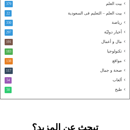
بيت العلم
379
ا
ل
بيت العلم – التعليم فى السعودية
22
و
رياضة
ط
330
ن
أخبار دوليّة
297
ي
ا
مال و أعمال
191
ل
تكنولوجيا
183
م
و
مواقع
138
ح
صحة و جمال
117
د
ألعاب
54
طبخ
50
تبحث عن المزيد؟