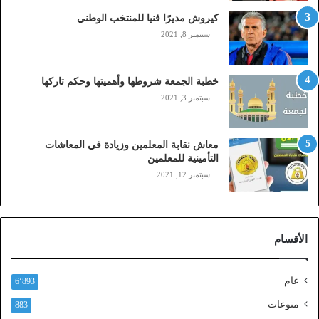
,
م
كيروش مديرًا فنيا للمنتخب الوطني
و
سبتمبر 8, 2021
ب
ا
ي
خطبة الجمعة شروطها وأهميتها وحكم تاركها
ل
سبتمبر 3, 2021
ي
،
ز
معاش نقابة المعلمين وزيادة في المعاشات
ي
التأمينية للمعلمين
ن
سبتمبر 12, 2021
)
ع
ب
ر
الأقسام
ا
ل
ن
عام
6٬893
ف
ا
منوعات
883
ذ