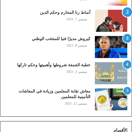
ل
(
أنماط زنا المحارم وحكم الدين
s
t
سبتمبر 7, 2021
c
,
م
كيروش مديرًا فنيا للمنتخب الوطني
و
سبتمبر 8, 2021
ب
ا
ي
خطبة الجمعة شروطها وأهميتها وحكم تاركها
ل
سبتمبر 3, 2021
ي
،
ز
معاش نقابة المعلمين وزيادة في المعاشات
ي
التأمينية للمعلمين
ن
سبتمبر 12, 2021
)
ع
ب
ر
الأقسام
ا