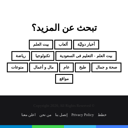
تبحث عن المزيد؟
أخبار دوليّة
ألعاب
بيت العلم
بيت العلم - التعليم فى السعودية
تكنولوجيا
رياضة
صحة و جمال
طبخ
عام
مال و أعمال
منوعات
مواقع
© Copyright 2026, All Rights Reserved
خطط
Privacy Policy
إتصل بنا
من نحن
اعلن معنا