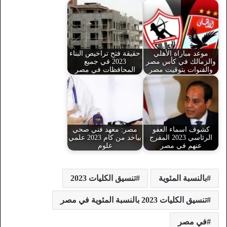
موعد مباراة الأهلي
حقيقة فتح تراخيص البناء
والزمالك في كأس مصر
2023 في جميع
والقنوات بتوقيت مصر
المحافظات في مصر
كشوف اسماء العفو
مصر: معهد فني صحي
الرئاسي 2023 المفرج
بياخد من كام 2023 علمي
عنهم في مصر
علوم
بالنسبة المئوية
تنسيق الكليات 2023
تنسيق الكليات 2023 بالنسبة المئوية في مصر
في مصر