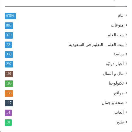
ل
ن
عام
6٬893
ف
ا
منوعات
883
ذ
بيت العلم
379
ا
ل
بيت العلم – التعليم فى السعودية
22
و
رياضة
ط
330
ن
أخبار دوليّة
297
ي
ا
مال و أعمال
191
ل
تكنولوجيا
183
م
و
مواقع
138
ح
صحة و جمال
117
د
ألعاب
54
طبخ
50