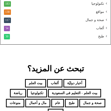
ل
تكنولوجيا
183
م
و
مواقع
138
ح
صحة و جمال
117
د
ألعاب
54
طبخ
50
تبحث عن المزيد؟
أخبار دوليّة
ألعاب
بيت العلم
بيت العلم - التعليم فى السعودية
تكنولوجيا
رياضة
صحة و جمال
طبخ
عام
مال و أعمال
منوعات