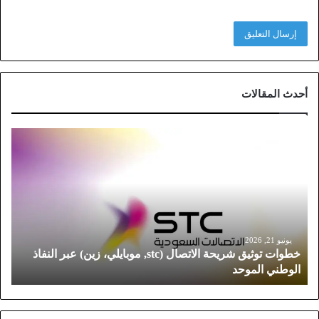
أحدث المقالات
خ
ط
و
ا
ت
ت
و
ث
يونيو 21, 2026
خطوات توثيق شريحة الاتصال (stc, موبايلي، زين) عبر النفاذ
ي
الوطني الموحد
ق
ش
ر
ي