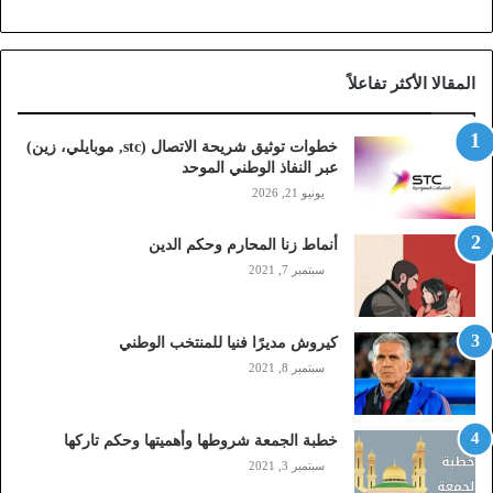
ح
ة
ا
المقالا الأكثر تفاعلاً
ل
ا
ت
خطوات توثيق شريحة الاتصال (stc, موبايلي، زين)
ص
عبر النفاذ الوطني الموحد
ا
يونيو 21, 2026
ل
(
أنماط زنا المحارم وحكم الدين
s
t
سبتمبر 7, 2021
c
,
م
كيروش مديرًا فنيا للمنتخب الوطني
و
سبتمبر 8, 2021
ب
ا
ي
خطبة الجمعة شروطها وأهميتها وحكم تاركها
ل
سبتمبر 3, 2021
ي