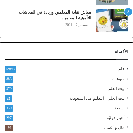
،
ز
معاش نقابة المعلمين وزيادة في المعاشات
ي
التأمينية للمعلمين
ن
سبتمبر 12, 2021
)
ع
ب
ر
الأقسام
ا
ل
ن
عام
6٬893
ف
ا
منوعات
883
ذ
بيت العلم
379
ا
ل
بيت العلم – التعليم فى السعودية
22
و
رياضة
ط
330
ن
أخبار دوليّة
297
ي
ا
مال و أعمال
191