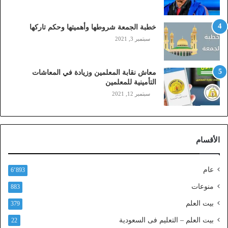
ب
ا
ي
خطبة الجمعة شروطها وأهميتها وحكم تاركها
ل
سبتمبر 3, 2021
ي
،
ز
معاش نقابة المعلمين وزيادة في المعاشات
ي
التأمينية للمعلمين
ن
سبتمبر 12, 2021
)
ع
ب
ر
الأقسام
ا
ل
ن
عام
6٬893
ف
ا
منوعات
883
ذ
بيت العلم
379
ا
ل
بيت العلم – التعليم فى السعودية
22
و