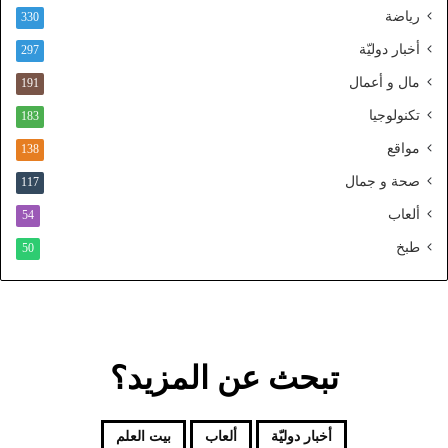
رياضة
ط
330
ن
أخبار دوليّة
297
ي
ا
مال و أعمال
191
ل
تكنولوجيا
183
م
و
مواقع
138
ح
صحة و جمال
117
د
ألعاب
54
طبخ
50
تبحث عن المزيد؟
أخبار دوليّة
ألعاب
بيت العلم