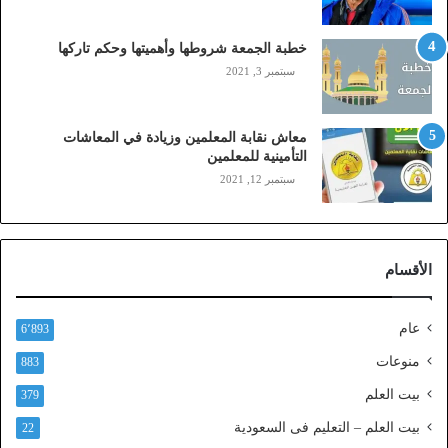
ا
ي
خطبة الجمعة شروطها وأهميتها وحكم تاركها
ل
سبتمبر 3, 2021
ي
،
ز
معاش نقابة المعلمين وزيادة في المعاشات
ي
التأمينية للمعلمين
ن
سبتمبر 12, 2021
)
ع
ب
ر
الأقسام
ا
ل
ن
عام
6٬893
ف
ا
منوعات
883
ذ
بيت العلم
379
ا
ل
بيت العلم – التعليم فى السعودية
22
و