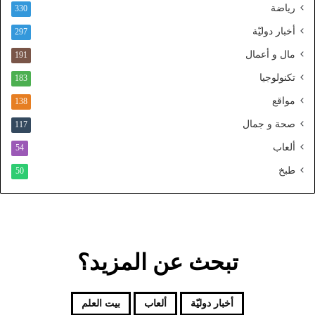
رياضة
ط
330
ن
أخبار دوليّة
297
ي
ا
مال و أعمال
191
ل
تكنولوجيا
183
م
و
مواقع
138
ح
صحة و جمال
117
د
ألعاب
54
طبخ
50
تبحث عن المزيد؟
أخبار دوليّة
ألعاب
بيت العلم