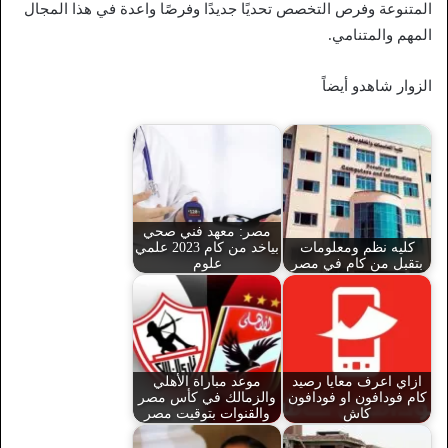
المتنوعة وفرص التخصص تحديًا جديدًا وفرصًا واعدة في هذا المجال
المهم والمتنامي.
الزوار شاهدو أيضاً
مصر: معهد فني صحي
كليه نظم ومعلومات
بياخد من كام 2023 علمي
بتقبل من كام في مصر
علوم
ازاي اعرف معايا رصيد
موعد مباراة الأهلي
كام فودافون او فودافون
والزمالك في كأس مصر
كاش
والقنوات بتوقيت مصر