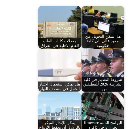
هل يمكن التحويل من
معهد عالي إلى كلية
معدلات كليات الطب
حكومية
العام الاهلية في العراق
شروط التقديم في كلية
الشرطة 2026 للمطبقين
هل يمكن استعمال اختبار
من…
الحمل في منتصف النهار
البرامج الثابتة firmware
يمكن للإنذار المبكر
تخزن داخل ذاكرة
بالزلازل أن يحفظ الأرواح