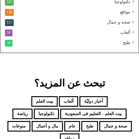
تكنولوجيا
183
م
و
مواقع
138
ح
صحة و جمال
117
د
ألعاب
54
طبخ
50
تبحث عن المزيد؟
أخبار دوليّة
ألعاب
بيت العلم
بيت العلم - التعليم فى السعودية
تكنولوجيا
رياضة
صحة و جمال
طبخ
عام
مال و أعمال
منوعات
مواقع