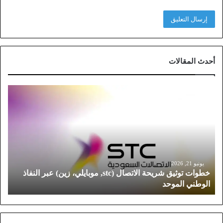
أحدث المقالات
خ
ط
و
ا
ت
ت
و
ث
يونيو 21, 2026
خطوات توثيق شريحة الاتصال (stc, موبايلي، زين) عبر النفاذ
ي
الوطني الموحد
ق
ش
ر
ي