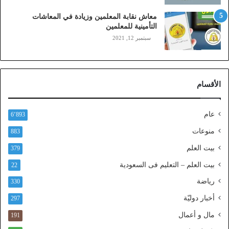
ز
معاش نقابة المعلمين وزيادة في المعاشات
ي
التأمينية للمعلمين
ن
سبتمبر 12, 2021
)
ع
ب
ر
الأقسام
ا
ل
ن
عام
6٬893
ف
ا
منوعات
883
ذ
بيت العلم
379
ا
ل
بيت العلم – التعليم فى السعودية
22
و
رياضة
ط
330
ن
أخبار دوليّة
297
ي
ا
مال و أعمال
191
ل