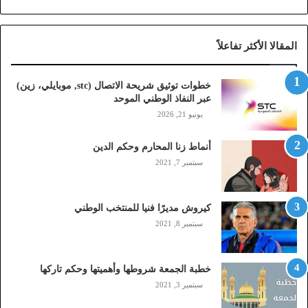
ح
ة
ا
المقالا الأكثر تفاعلاً
ل
ا
ت
خطوات توثيق شريحة الاتصال (stc, موبايلي، زين)
ص
عبر النفاذ الوطني الموحد
ا
يونيو 21, 2026
ل
(
أنماط زنا المحارم وحكم الدين
s
t
سبتمبر 7, 2021
c
,
م
كيروش مديرًا فنيا للمنتخب الوطني
و
سبتمبر 8, 2021
ب
ا
ي
خطبة الجمعة شروطها وأهميتها وحكم تاركها
ل
سبتمبر 3, 2021
ي
،