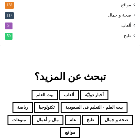
و
مواقع
138
ح
صحة و جمال
117
د
ألعاب
54
طبخ
50
تبحث عن المزيد؟
أخبار دوليّة
ألعاب
بيت العلم
بيت العلم - التعليم فى السعودية
تكنولوجيا
رياضة
صحة و جمال
طبخ
عام
مال و أعمال
منوعات
مواقع