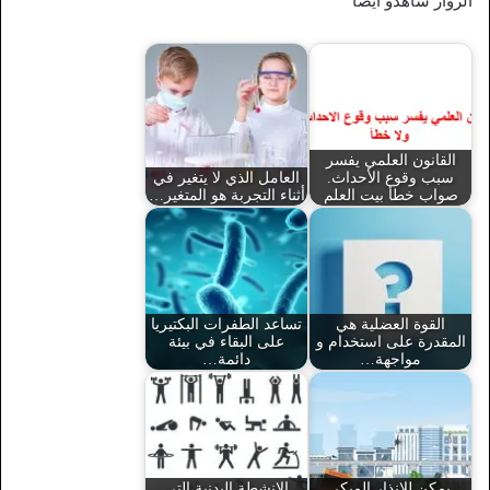
الزوار شاهدو أيضاً
القانون العلمي يفسر
سبب وقوع الأحداث.
العامل الذي لا يتغير في
صواب خطأ بيت العلم
أثناء التجربة هو المتغير…
القوة العضلية هي
تساعد الطفرات البكتيريا
المقدرة على استخدام و
على البقاء في بيئة
مواجهة…
دائمة…
يمكن للإنذار المبكر
الانشطة البدنية التي