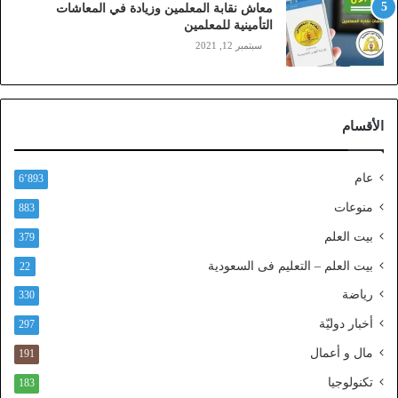
معاش نقابة المعلمين وزيادة في المعاشات
ي
التأمينية للمعلمين
ن
سبتمبر 12, 2021
)
ع
ب
ر
الأقسام
ا
ل
ن
عام
6٬893
ف
ا
منوعات
883
ذ
بيت العلم
379
ا
ل
بيت العلم – التعليم فى السعودية
22
و
رياضة
ط
330
ن
أخبار دوليّة
297
ي
ا
مال و أعمال
191
ل
تكنولوجيا
183
م