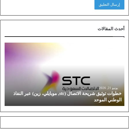
أحدث المقالات
خ
ط
و
ا
ت
ت
و
ث
يونيو 21, 2026
خطوات توثيق شريحة الاتصال (stc, موبايلي، زين) عبر النفاذ
ي
الوطني الموحد
ق
ش
ر
ي
ح