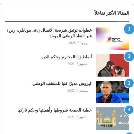
ة
ا
المقالا الأكثر تفاعلاً
ل
ا
ت
خطوات توثيق شريحة الاتصال (stc, موبايلي، زين)
ص
عبر النفاذ الوطني الموحد
ا
يونيو 21, 2026
ل
(
أنماط زنا المحارم وحكم الدين
s
t
سبتمبر 7, 2021
c
,
م
كيروش مديرًا فنيا للمنتخب الوطني
و
سبتمبر 8, 2021
ب
ا
ي
خطبة الجمعة شروطها وأهميتها وحكم تاركها
ل
سبتمبر 3, 2021
ي
،
ز