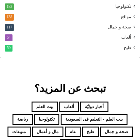
ل
تكنولوجيا
183
م
و
مواقع
138
ح
صحة و جمال
117
د
ألعاب
54
طبخ
50
تبحث عن المزيد؟
أخبار دوليّة
ألعاب
بيت العلم
بيت العلم - التعليم فى السعودية
تكنولوجيا
رياضة
صحة و جمال
طبخ
عام
مال و أعمال
منوعات