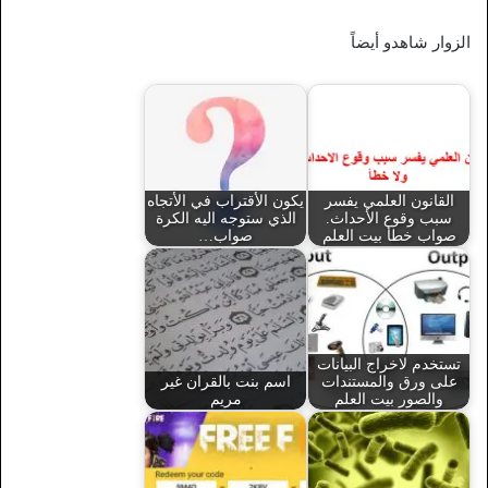
الزوار شاهدو أيضاً
القانون العلمي يفسر
يكون الأقتراب في الأتجاه
سبب وقوع الأحداث.
الذي ستوجه اليه الكرة
صواب خطأ بيت العلم
صواب…
تستخدم لاخراج البيانات
على ورق والمستندات
اسم بنت بالقران غير
والصور بيت العلم
مريم