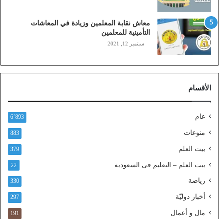
،
ز
معاش نقابة المعلمين وزيادة في المعاشات
ي
التأمينية للمعلمين
ن
سبتمبر 12, 2021
)
ع
ب
ر
الأقسام
ا
ل
ن
عام
6٬893
ف
ا
منوعات
883
ذ
بيت العلم
379
ا
ل
بيت العلم – التعليم فى السعودية
22
و
رياضة
ط
330
ن
أخبار دوليّة
297
ي
ا
مال و أعمال
191