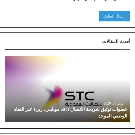
أحدث المقالات
خ
ط
و
ا
ت
ت
و
ث
يونيو 21, 2026
خطوات توثيق شريحة الاتصال (stc, موبايلي، زين) عبر النفاذ
ي
الوطني الموحد
ق
ش
ر