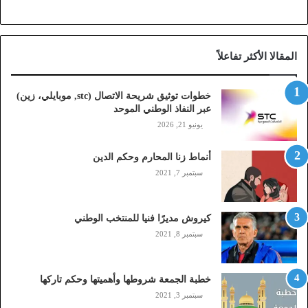
ي
ح
ة
ا
المقالا الأكثر تفاعلاً
ل
ا
ت
خطوات توثيق شريحة الاتصال (stc, موبايلي، زين)
ص
عبر النفاذ الوطني الموحد
ا
يونيو 21, 2026
ل
(
أنماط زنا المحارم وحكم الدين
s
t
سبتمبر 7, 2021
c
,
م
كيروش مديرًا فنيا للمنتخب الوطني
و
سبتمبر 8, 2021
ب
ا
ي
خطبة الجمعة شروطها وأهميتها وحكم تاركها
ل
سبتمبر 3, 2021
ي