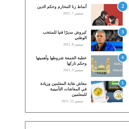
,
أنماط زنا المحارم وحكم الدين
م
سبتمبر 7, 2021
و
ب
ا
كيروش مديرًا فنيا للمنتخب
ي
الوطني
ل
سبتمبر 8, 2021
ي
،
خطبة الجمعة شروطها وأهميتها
ز
وحكم تاركها
ي
سبتمبر 3, 2021
ن
)
ع
معاش نقابة المعلمين وزيادة
ب
في المعاشات التأمينية
للمعلمين
ر
ا
سبتمبر 12, 2021
ل
ن
ف
ا