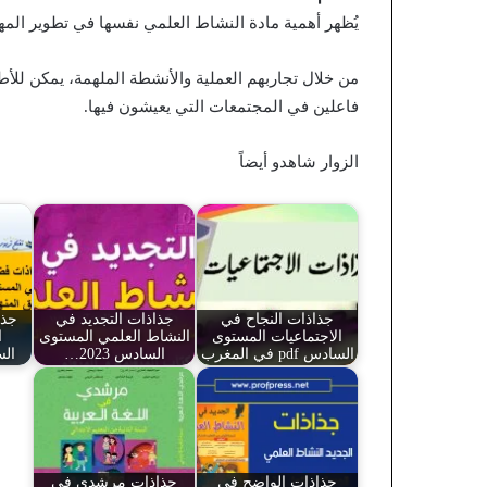
يُظهر أهمية مادة النشاط العلمي نفسها في تطوير المها
من خلال تجاربهم العملية والأنشطة الملهمة، يمكن للأط
فاعلين في المجتمعات التي يعيشون فيها.
الزوار شاهدو أيضاً
جذاذات النجاح في
جذاذات التجديد في
جذا
الاجتماعيات المستوى
النشاط العلمي المستوى
ا
السادس pdf في المغرب
السادس 2023…
ال
جذاذات الواضح في
جذاذات مرشدي في