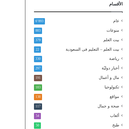
ذ
الأقسام
ا
ل
و
عام
6٬893
ط
منوعات
883
ن
ي
بيت العلم
379
ا
بيت العلم – التعليم فى السعودية
22
ل
م
رياضة
330
و
أخبار دوليّة
297
ح
د
مال و أعمال
191
تكنولوجيا
183
مواقع
138
صحة و جمال
117
ألعاب
54
طبخ
50