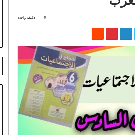
0
دقيقة واحدة
تويتر
لينكدإن
بينتيريست
‏Reddit