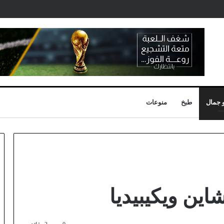
 جمال
طبخ
منوعات
ن ويكيبيديا