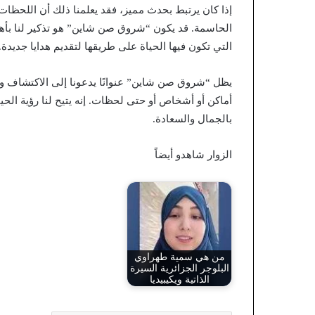
إذا كان يرتبط بحدث مميز، فقد يعلمنا ذلك أن اللحظا
الحاسمة. قد يكون “شروق صن شاين” هو تذكير لنا بأه
التي تكون فيها الحياة على طريقها لتقديم هدايا جديدة.
يظل “شروق صن شاين” عنوانًا يدعونا إلى الاكتشاف وا
أماكن أو أشخاص أو حتى لحظات. إنه يتيح لنا رؤية الحيا
بالجمال والسعادة.
الزوار شاهدو أيضاً
من هي سمية طهراوي
البلوجر الجزائرية السيرة
الذاتية ويكيبيديا