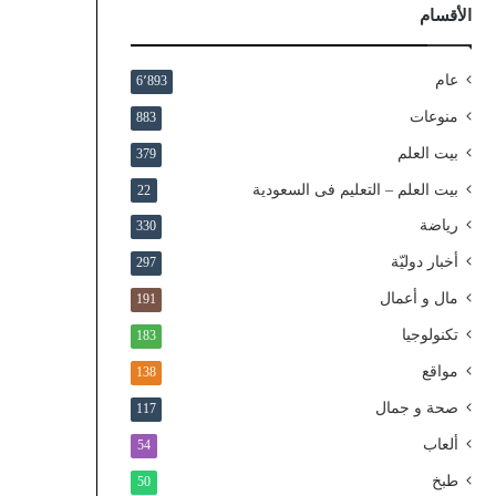
ذ
الأقسام
ا
ل
و
عام
6٬893
ط
منوعات
883
ن
ي
بيت العلم
379
ا
بيت العلم – التعليم فى السعودية
22
ل
م
رياضة
330
و
أخبار دوليّة
297
ح
د
مال و أعمال
191
تكنولوجيا
183
مواقع
138
صحة و جمال
117
ألعاب
54
طبخ
50