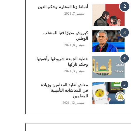
,
أنماط زنا المحارم وحكم الدين
م
سبتمبر 7, 2021
و
ب
ا
كيروش مديرًا فنيا للمنتخب
ي
الوطني
ل
سبتمبر 8, 2021
ي
،
خطبة الجمعة شروطها وأهميتها
ز
وحكم تاركها
ي
سبتمبر 3, 2021
ن
)
ع
معاش نقابة المعلمين وزيادة
ب
في المعاشات التأمينية
للمعلمين
ر
ا
سبتمبر 12, 2021
ل
ن
ف
ا