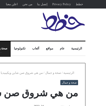
خطط
Privacy Policy
إتصل بنا
من نحن
اعلن معنا
الرئيسية
عام
مواقع
ألعاب
تكنولوجيا
صحة و
الرئيسية
/
صحة و جمال
/
من هي شروق صن شاين ويكيبيديا
صحة و جمال
من هي شروق صن شاي