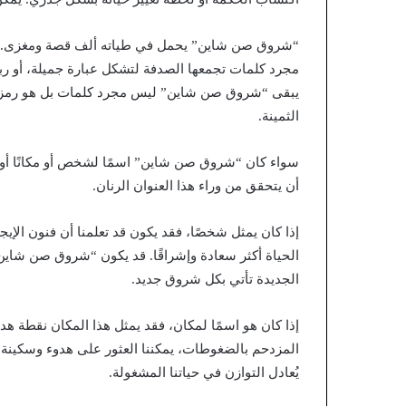
“شروق صن شاين” يحمل في طياته ألف قصة ومغزى. إنه
مجرد كلمات تجمعها الصدفة لتشكل عبارة جميلة، أو ربم
يبقى “شروق صن شاين” ليس مجرد كلمات بل هو رمز لل
الثمينة.
سواء كان “شروق صن شاين” اسمًا لشخص أو مكانًا أو ح
أن يتحقق من وراء هذا العنوان الرنان.
إذا كان يمثل شخصًا، فقد يكون قد تعلمنا أن فنون الإي
الحياة أكثر سعادة وإشراقًا. قد يكون “شروق صن شاين
الجديدة تأتي بكل شروق جديد.
إذا كان هو اسمًا لمكان، فقد يمثل هذا المكان نقطة هدو
المزدحم بالضغوطات، يمكننا العثور على هدوء وسكينة
يُعادل التوازن في حياتنا المشغولة.