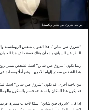
من هي شروق صن شاين ويكيبيديا
“شروق صن شاين”، هذا العنوان يتنفس الرومانسية وا
النظر عن السياق، يبدو أن هناك قصة خلف هذا العنوا
ربما يكون “شروق صن شاين” اسمًا لشخص يتميز بروح مت
هذا الشخص مصدر إلهام للآخرين، يشع أملًا وسعادة في
من ناحية أخرى، قد يكون “شروق صن شاين” اسمًا لم
قد يكون هذا المكان واحة هادئة تتسم بالسكون والجما
إذا كان “شروق صن شاين” اسمًا لأحداث مميزة، فربم
اكتساب الحكمة أو لحظة تغيير حياته بشكل جذري. يمكن 