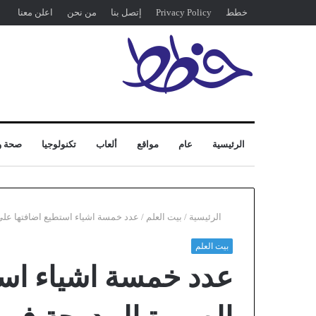
خطط
Privacy Policy
إتصل بنا
من نحن
اعلن معنا
الرئيسية
عام
مواقع
ألعاب
تكنولوجيا
صحة و
الرئيسية
/
بيت العلم
/
عدد خمسة اشياء استطيع اضافتها على
بيت العلم
عدد خمسة اشياء است