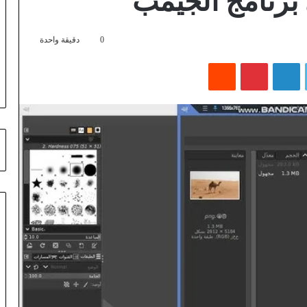
برنامج الجيمب
0
دقيقة واحدة
تويتر
لينكدإن
بينتيريست
‏Reddit