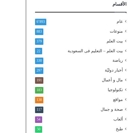
ذ
الأقسام
ا
ل
و
عام
6٬893
ط
منوعات
883
ن
ي
بيت العلم
379
ا
بيت العلم – التعليم فى السعودية
22
ل
م
رياضة
330
و
أخبار دوليّة
297
ح
د
مال و أعمال
191
تكنولوجيا
183
مواقع
138
صحة و جمال
117
ألعاب
54
طبخ
50