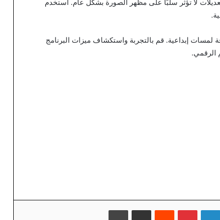
عديلات لا تؤثر سلبًا على مظهر الصورة بشكل عام. استخدم
ة.
ة لمسات إبداعية. قم بالتجربة واستكشاف ميزات البرنامج
 الرقمي.
لينكدإن
بينتيريست
‏Reddit
مشاركة عبر البريد
طباعة