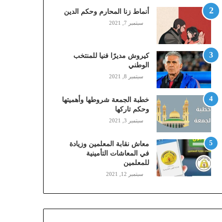
,
أنماط زنا المحارم وحكم الدين
م
سبتمبر 7, 2021
و
ب
ا
كيروش مديرًا فنيا للمنتخب
ي
الوطني
ل
سبتمبر 8, 2021
ي
،
خطبة الجمعة شروطها وأهميتها
ز
وحكم تاركها
ي
سبتمبر 3, 2021
ن
)
ع
معاش نقابة المعلمين وزيادة
ب
في المعاشات التأمينية
للمعلمين
ر
ا
سبتمبر 12, 2021
ل
ن
ف
ا