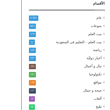
ذ
الأقسام
ا
ل
و
عام
6٬893
ط
منوعات
883
ن
ي
بيت العلم
379
ا
بيت العلم – التعليم فى السعودية
22
ل
م
رياضة
330
و
أخبار دوليّة
297
ح
د
مال و أعمال
191
تكنولوجيا
183
مواقع
138
صحة و جمال
117
ألعاب
54
طبخ
50