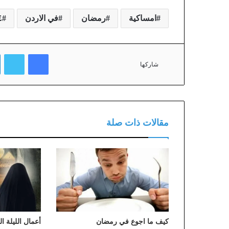
امساكية
رمضان
في الاردن
٤
فيسبوك
تويتر
شاركها
مقالات ذات صلة
كيف ما اجوع في رمضان