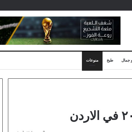
 جمال
طبخ
منوعات