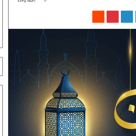
0
دقيقة واحدة
تويتر
لينكدإن
بينتيريست
‏Reddit