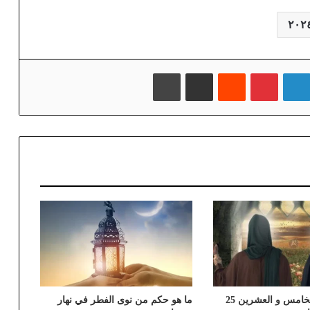
٢٠٢
لينكدإن
بينتيريست
‏Reddit
مشاركة عبر البريد
طباعة
أعمال الليلة الخامس و العشرين 25
ما هو حكم من نوى الفطر في نهار