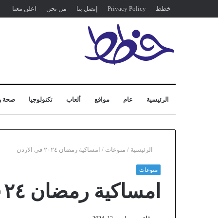
خطط
Privacy Policy
إتصل بنا
من نحن
اعلن معنا
الرئيسية
عام
مواقع
ألعاب
تكنولوجيا
صحة و
الرئيسية
/
منوعات
/
امساكية رمضان ٢٠٢٤ في الاردن
منوعات
امساكية رمضان ٢٠٢٤ في الاردن