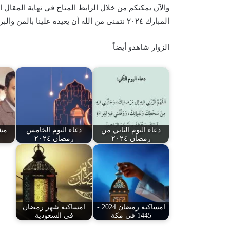
والآن يمكنكم من خلال الرابط المتاح في نهاية المقال
المبارك ٢٠٢٤ نتمنى من الله أن يعيده علينا بالمن والبركة.
الزوار شاهدو أيضاً
دعاء اليوم الثاني من
دعاء اليوم الخامس
مش
رمضان ٢٠٢٤
رمضان ٢٠٢٤
امساكية رمضان 2024 -
امساكية شهر رمضان
1445 في مكة
في السعودية