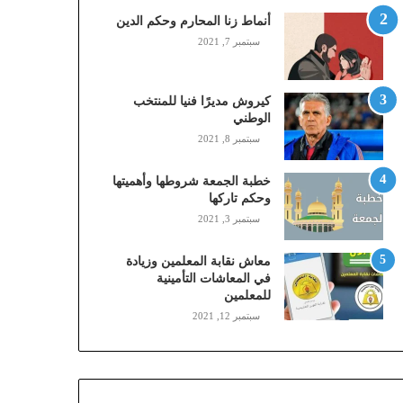
,
أنماط زنا المحارم وحكم الدين
م
سبتمبر 7, 2021
و
ب
ا
كيروش مديرًا فنيا للمنتخب
ي
الوطني
ل
سبتمبر 8, 2021
ي
،
خطبة الجمعة شروطها وأهميتها
ز
وحكم تاركها
ي
سبتمبر 3, 2021
ن
)
ع
معاش نقابة المعلمين وزيادة
ب
في المعاشات التأمينية
للمعلمين
ر
ا
سبتمبر 12, 2021
ل
ن
ف
ا