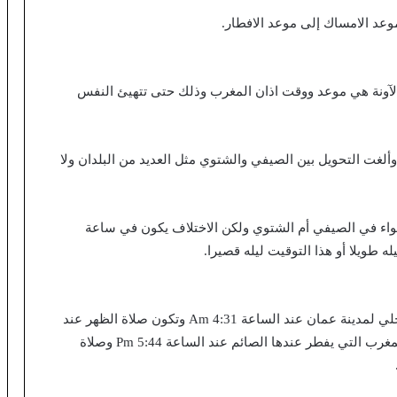
وعد الامساك إلى موعد الافطار.
لآونة هي موعد ووقت اذان المغرب وذلك حتى تتهيئ النفس
وألغت التحويل بين الصيفي والشتوي مثل العديد من البلدان ولا
واء في الصيفي أم الشتوي ولكن الاختلاف يكون في ساعة
 طويلا أو هذا التوقيت ليله قصيرا.
يأتي موعد صلاة الفجر في الأردن بحسب التوقيت المحلي لمدينة عمان عند الساعة 4:31 Am وتكون صلاة الظهر عند
11:47 AM أما صلاة العصر فهي عند 3:10 PM وصلاة المغرب التي يفطر عندها الصائم عند الساعة 5:44 Pm وصلاة