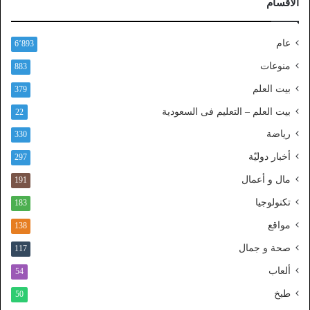
الأقسام
ا
ل
ن
عام
6٬893
ف
ا
منوعات
883
ذ
بيت العلم
379
ا
ل
بيت العلم – التعليم فى السعودية
22
و
رياضة
ط
330
ن
أخبار دوليّة
297
ي
ا
مال و أعمال
191
ل
تكنولوجيا
183
م
و
مواقع
138
ح
صحة و جمال
117
د
ألعاب
54
طبخ
50