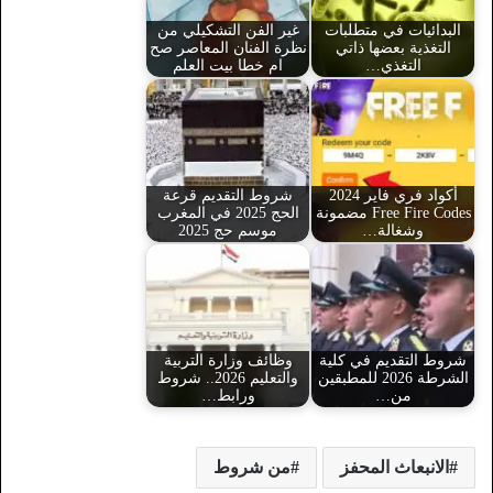
البدائيات في متطلبات
غير الفن التشكيلي من
التغذية بعضها ذاتي
نظرة الفنان المعاصر صح
التغذي…
ام خطا بيت العلم
أكواد فري فاير 2024
شروط التقديم قرعة
Free Fire Codes مضمونة
الحج 2025 في المغرب
وشغالة…
موسم حج 2025
شروط التقديم في كلية
وظائف وزارة التربية
الشرطة 2026 للمطبقين
والتعليم 2026.. شروط
من…
ورابط…
الانبعاث المحفز
من شروط