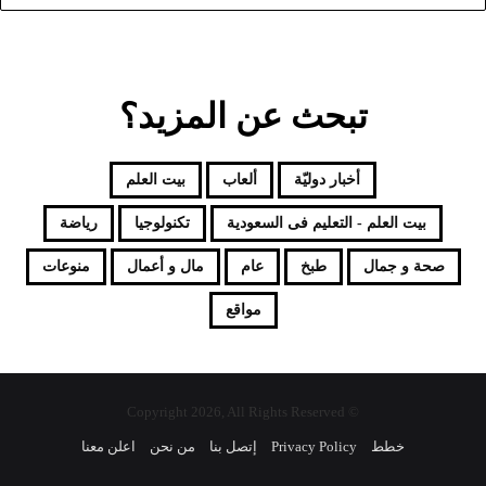
تبحث عن المزيد؟
أخبار دوليّة
ألعاب
بيت العلم
بيت العلم - التعليم فى السعودية
تكنولوجيا
رياضة
صحة و جمال
طبخ
عام
مال و أعمال
منوعات
مواقع
© Copyright 2026, All Rights Reserved
خطط
Privacy Policy
إتصل بنا
من نحن
اعلن معنا