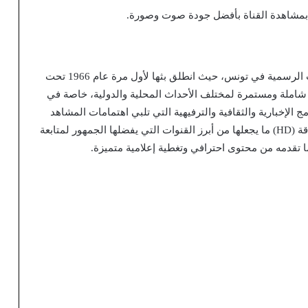
ع بمشاهدة القناة بأفضل جودة صوت وصورة.
تُعد قناة الوطنية التونسية 1 HD من أقدم وأهم القنوات الرسمية في تونس، حيث انطلق بثها لأول مرة عام 1966 تحت
 شاملة ومستمرة لمختلف الأحداث المحلية والدولية، خاصة في
 الإخبارية والثقافية والترفيهية التي تلبي اهتمامات المشاهد
التونسي والعربي، كما تنفرد القناة بجودة بث عالية الدقة (HD) ما يجعلها من أبرز القنوات التي يفضلها الجمهور لمتابعة
 تقدمه من محتوى احترافي وتغطية إعلامية متميزة.