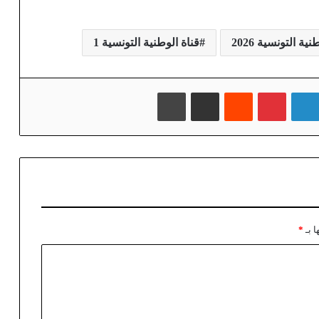
ية التونسية 2026
قناة الوطنية التونسية 1
لينكدإن
بينتيريست
‏Reddit
مشاركة عبر البريد
طباعة
ا بـ
*