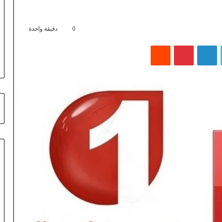
0
دقيقة واحدة
تويتر
لينكدإن
بينتيريست
‏Reddit