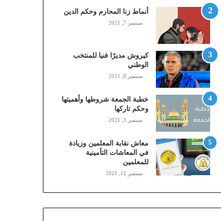
,
أنماط زنا المحارم وحكم الدين
م
سبتمبر 7, 2021
و
ب
ا
كيروش مديرًا فنيا للمنتخب
ي
الوطني
ل
سبتمبر 8, 2021
ي
،
خطبة الجمعة شروطها وأهميتها
ز
وحكم تاركها
ي
سبتمبر 3, 2021
ن
)
ع
معاش نقابة المعلمين وزيادة
ب
في المعاشات التأمينية
للمعلمين
ر
ا
سبتمبر 12, 2021
ل
ن
ف
ا