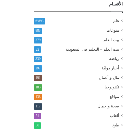
ذ
الأقسام
ا
ل
و
عام
6٬893
ط
منوعات
883
ن
ي
بيت العلم
379
ا
بيت العلم – التعليم فى السعودية
22
ل
م
رياضة
330
و
أخبار دوليّة
297
ح
د
مال و أعمال
191
تكنولوجيا
183
مواقع
138
صحة و جمال
117
ألعاب
54
طبخ
50