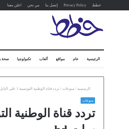
خطط
Privacy Policy
إتصل بنا
من نحن
اعلن معنا
الرئيسية
عام
مواقع
ألعاب
تكنولوجيا
صحة و
الرئيسية
/
منوعات
/
تردد قناة الوطنية التونسية 1 على النايل سات hd
منوعات