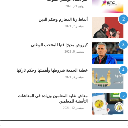
ا
يونيو 21, 2026
ل
(
أنماط زنا المحارم وحكم الدين
s
t
سبتمبر 7, 2021
c
,
م
كيروش مديرًا فنيا للمنتخب الوطني
و
سبتمبر 8, 2021
ب
ا
ي
خطبة الجمعة شروطها وأهميتها وحكم تاركها
ل
سبتمبر 3, 2021
ي
،
ز
معاش نقابة المعلمين وزيادة في المعاشات
ي
التأمينية للمعلمين
ن
سبتمبر 12, 2021
)
ع
ب