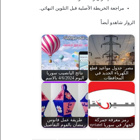
مراجعة الخريطة الأصلية قبل التلوين النهائي.
الزوار شاهدو أيضاً
مصر: جدول مواعيد قطع
الكهرباء الجديد في
نتائج اليانصيب سوريا
المحافظات…
اليوم 4/6/2024 بالاسم
رمز معرفة جمركة
طريقة عمل فانوس
الجهاز في سوريا syriatel
رمضان بالفوم التفاصيل