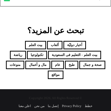
تبحث عن المزيد؟
أخبار دوليّة
ألعاب
بيت العلم
بيت العلم - التعليم فى السعودية
تكنولوجيا
رياضة
صحة و جمال
طبخ
عام
مال و أعمال
منوعات
مواقع
© Copyright 2026, All Rights Reserved
خطط
Privacy Policy
إتصل بنا
من نحن
اعلن معنا