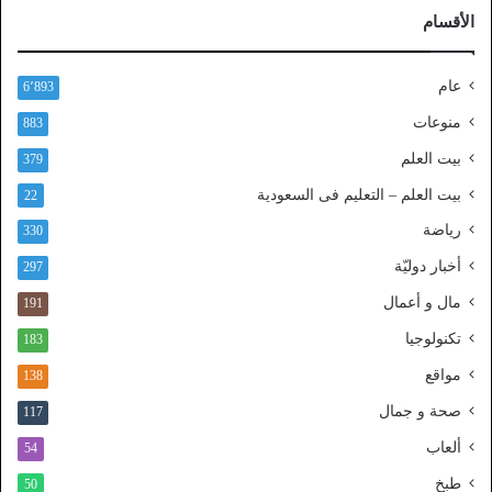
ر
الأقسام
ا
ل
ن
عام
6٬893
ف
ا
منوعات
883
ذ
بيت العلم
379
ا
ل
بيت العلم – التعليم فى السعودية
22
و
رياضة
ط
330
ن
أخبار دوليّة
297
ي
ا
مال و أعمال
191
ل
تكنولوجيا
183
م
و
مواقع
138
ح
صحة و جمال
117
د
ألعاب
54
طبخ
50