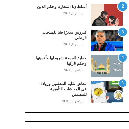
,
أنماط زنا المحارم وحكم الدين
م
سبتمبر 7, 2021
و
ب
ا
كيروش مديرًا فنيا للمنتخب
ي
الوطني
ل
سبتمبر 8, 2021
ي
،
خطبة الجمعة شروطها وأهميتها
ز
وحكم تاركها
ي
سبتمبر 3, 2021
ن
)
ع
معاش نقابة المعلمين وزيادة
ب
في المعاشات التأمينية
للمعلمين
ر
ا
سبتمبر 12, 2021
ل
ن
ف
ا