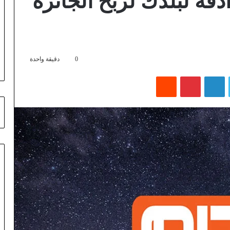
دفة لبلدك لربح الجائزة
0
دقيقة واحدة
تويتر
لينكدإن
بينتيريست
‏Reddit