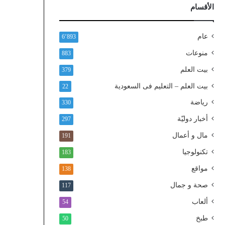
ذ
الأقسام
ا
ل
و
عام
6٬893
ط
منوعات
883
ن
ي
بيت العلم
379
ا
بيت العلم – التعليم فى السعودية
22
ل
م
رياضة
330
و
أخبار دوليّة
297
ح
د
مال و أعمال
191
تكنولوجيا
183
مواقع
138
صحة و جمال
117
ألعاب
54
طبخ
50