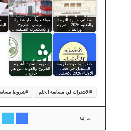
وظائف وزارة التربية
مواعيد وأسعار قطارات
طر
والتعليم 2026.. شروط
مرسى مطروح
ورابط…
والإسكندرية الصيفية…
خطوة بخطوة: طريقة
طريقة تمديد تأشيرة
التسجيل في فضاء
الخروج والعودة لمن هم
الأولياء 2026 لكشف…
خارج…
الاشتراك في مسابقة الحلم
شروط مسابقة
فيسبوك
تويتر
شاركها