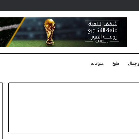
 جمال
طبخ
منوعات