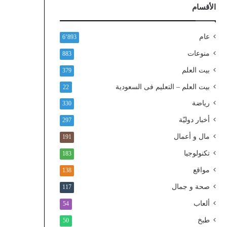
ذ
الأقسام
ا
ل
و
عام
6٬893
ط
منوعات
883
ن
ي
بيت العلم
379
ا
بيت العلم – التعليم فى السعودية
22
ل
م
رياضة
330
و
أخبار دوليّة
297
ح
د
مال و أعمال
191
تكنولوجيا
183
مواقع
138
صحة و جمال
117
ألعاب
54
طبخ
50