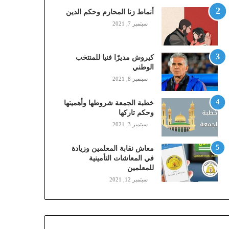
,
أنماط زنا المحارم وحكم الدين
م
سبتمبر 7, 2021
و
ب
ا
كيروش مديرًا فنيا للمنتخب
ي
الوطني
ل
سبتمبر 8, 2021
ي
،
خطبة الجمعة شروطها وأهميتها
ز
وحكم تاركها
ي
سبتمبر 3, 2021
ن
)
ع
معاش نقابة المعلمين وزيادة
ب
في المعاشات التأمينية
للمعلمين
ر
ا
سبتمبر 12, 2021
ل
ن
ف
ا