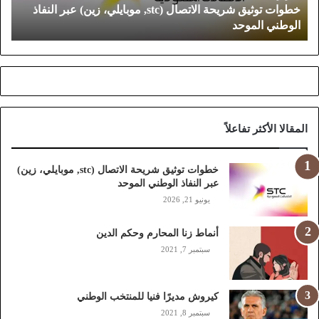
خطوات توثيق شريحة الاتصال (stc, موبايلي، زين) عبر النفاذ
ي
الوطني الموحد
ق
ش
ر
ي
ح
ة
ا
المقالا الأكثر تفاعلاً
ل
ا
ت
خطوات توثيق شريحة الاتصال (stc, موبايلي، زين)
ص
عبر النفاذ الوطني الموحد
ا
يونيو 21, 2026
ل
(
أنماط زنا المحارم وحكم الدين
s
t
سبتمبر 7, 2021
c
,
م
كيروش مديرًا فنيا للمنتخب الوطني
و
سبتمبر 8, 2021