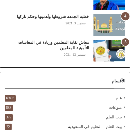
ب
ا
ي
خطبة الجمعة شروطها وأهميتها وحكم تاركها
ل
سبتمبر 3, 2021
ي
،
ز
معاش نقابة المعلمين وزيادة في المعاشات
ي
التأمينية للمعلمين
ن
سبتمبر 12, 2021
)
ع
ب
ر
الأقسام
ا
ل
ن
عام
6٬893
ف
ا
منوعات
883
ذ
بيت العلم
379
ا
ل
بيت العلم – التعليم فى السعودية
22