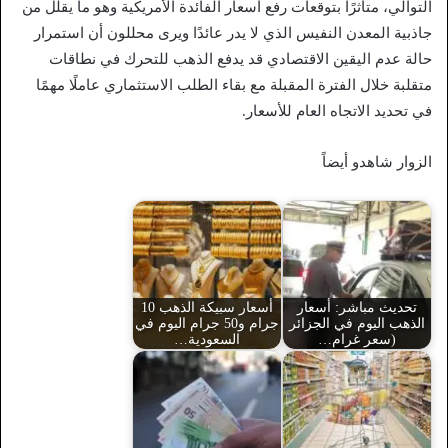
التوالي، متأثرًا بتوقعات رفع أسعار الفائدة الأمريكية وهو ما يقلل من
جاذبية المعدن النفيس الذي لا يدر عائدًا ويرى محللون أن استمرار
حالة عدم اليقين الاقتصادي قد يدفع الذهب للتحرك في نطاقات
متقلبة خلال الفترة المقبلة مع بقاء الطلب الاستثماري عاملًا مهمًا
في تحديد الاتجاه العام للأسعار.
الزوار شاهدو أيضاً
تحديث مباشر: أسعار
أسعار سبيكة الذهب 10
الذهب اليوم في الجزائر
جرام و50 جرام اليوم في
(سعر غرام…
السعودية…