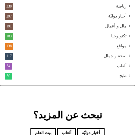
و
رياضة
ط
330
ن
أخبار دوليّة
297
ي
ا
مال و أعمال
191
ل
تكنولوجيا
183
م
و
مواقع
138
ح
صحة و جمال
117
د
ألعاب
54
طبخ
50
تبحث عن المزيد؟
أخبار دوليّة
ألعاب
بيت العلم